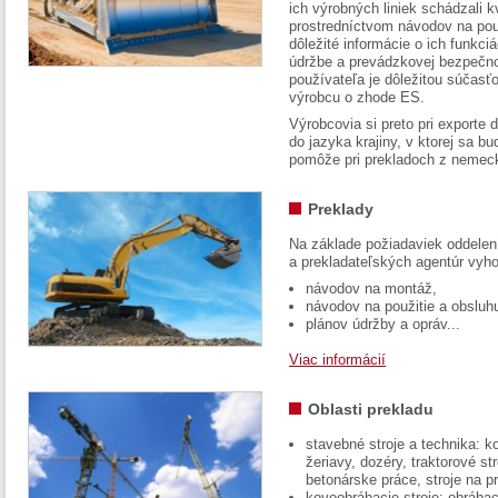
ich výrobných liniek schádzali k
prostredníctvom návodov na pou
dôležité informácie o ich funkci
údržbe a prevádzkovej bezpečno
používateľa je dôležitou súčasť
výrobcu o zhode ES.
Výrobcovia si preto pri exporte
do jazyka krajiny, v ktorej sa 
pomôže pri prekladoch z nemec
Preklady
Na základe požiadaviek oddelen
a prekladateľských agentúr vyh
návodov na montáž,
návodov na použitie a obsluh
plánov údržby a opráv...
Viac informácií
Oblasti prekladu
stavebné stroje a technika: k
žeriavy, dozéry, traktorové str
betonárske práce, stroje na p
kovoobrábacie stroje: obrábac