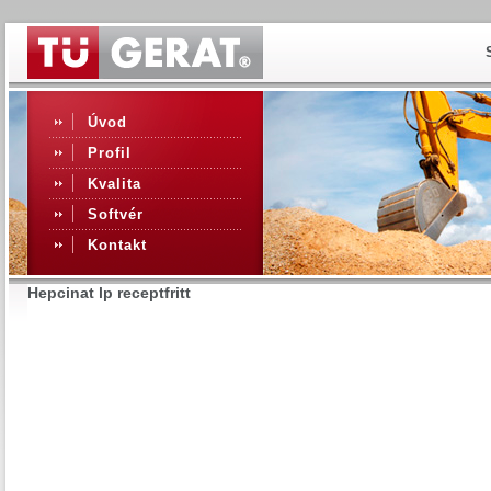
Úvod
Profil
Kvalita
Softvér
Kontakt
Hepcinat lp receptfritt