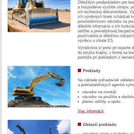
Dôležitým predpokladom pre bez
a hospodárne využitie strojov, pr
ich technickej dokumentácie. Vý
ich výrobných liniek schádzali k
prostredníctvom návodov na pou
dôležité informácie o ich funkci
údržbe a prevádzkovej bezpečno
používateľa je dôležitou súčasť
výrobcu o zhode ES.
Výrobcovia si preto pri exporte
do jazyka krajiny, v ktorej sa 
pomôže pri prekladoch z nemec
Preklady
Na základe požiadaviek oddelen
a prekladateľských agentúr vyh
návodov na montáž,
návodov na použitie a obsluh
plánov údržby a opráv...
Viac informácií
Oblasti prekladu
stavebné stroje a technika: k