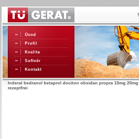
Úvod
Profil
Kvalita
Softvér
Kontakt
Inderal bedranol betaprol dociton obsidan propra 10mg 20mg
rezeptfrei