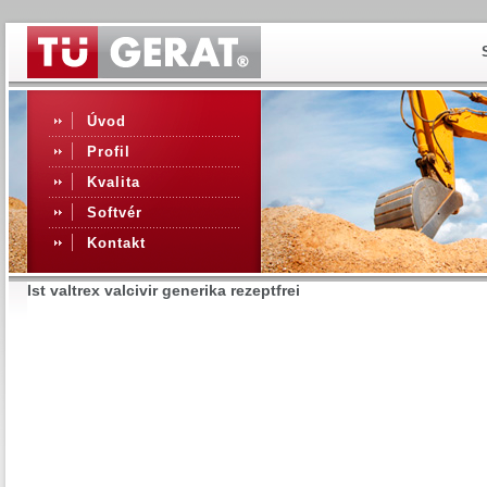
Úvod
Profil
Kvalita
Softvér
Kontakt
Ist valtrex valcivir generika rezeptfrei