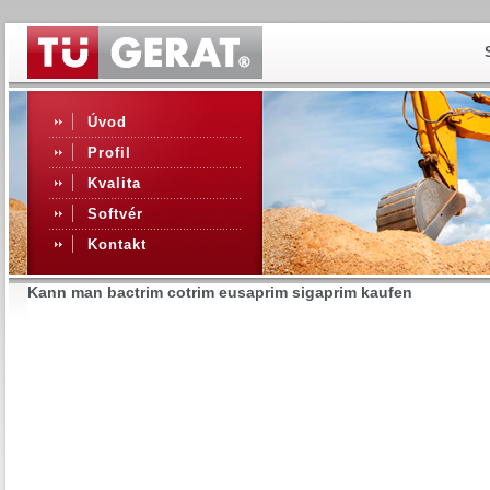
Úvod
Profil
Kvalita
Softvér
Kontakt
Kann man bactrim cotrim eusaprim sigaprim kaufen