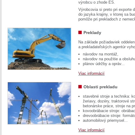
výrobcu o zhode ES.
Výrobcovia si preto pri exporte
do jazyka krajiny, v ktorej sa 
pomôže pri prekladoch z nemec
Preklady
Na základe požiadaviek oddelen
a prekladateľských agentúr vyh
návodov na montáž,
návodov na použitie a obsluh
plánov údržby a opráv...
Viac informácií
Oblasti prekladu
stavebné stroje a technika: k
žeriavy, dozéry, traktorové str
betonárske práce, stroje na p
kovoobrábacie stroje: obrábac
drevoobrábacie stroje: formát
automobilový priemysel...
Viac informácií