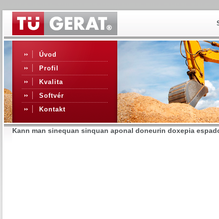
Úvod
Profil
Kvalita
Softvér
Kontakt
Kann man sinequan sinquan aponal doneurin doxepia espadox