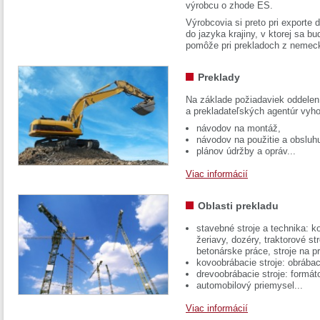
výrobcu o zhode ES.
Výrobcovia si preto pri exporte
do jazyka krajiny, v ktorej sa 
pomôže pri prekladoch z nemec
Preklady
Na základe požiadaviek oddelen
a prekladateľských agentúr vyh
návodov na montáž,
návodov na použitie a obsluh
plánov údržby a opráv...
Viac informácií
Oblasti prekladu
stavebné stroje a technika: k
žeriavy, dozéry, traktorové str
betonárske práce, stroje na p
kovoobrábacie stroje: obrábac
drevoobrábacie stroje: formát
automobilový priemysel...
Viac informácií