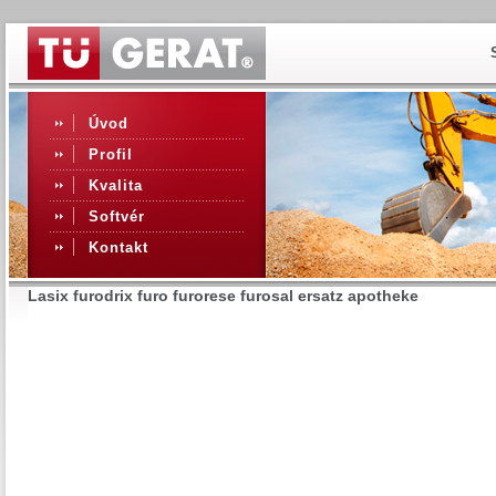
Úvod
Profil
Kvalita
Softvér
Kontakt
Lasix furodrix furo furorese furosal ersatz apotheke