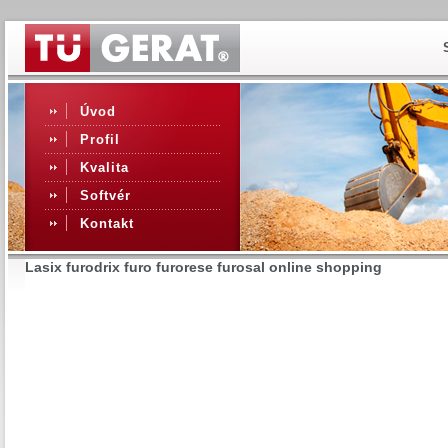
Úvod
Profil
Kvalita
Softvér
Kontakt
Lasix furodrix furo furorese furosal online shopping