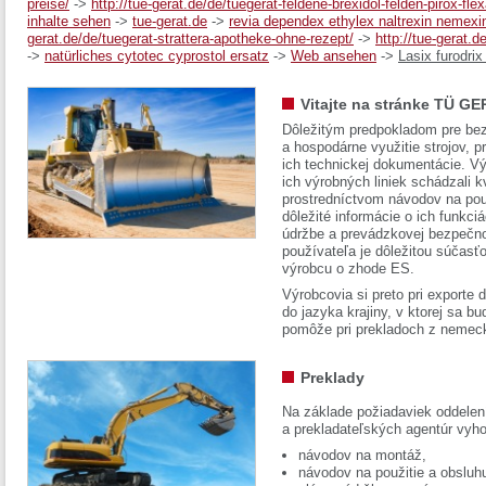
preise/
->
http://tue-gerat.de/de/tuegerat-feldene-brexidol-felden-pirox-fl
inhalte sehen
->
tue-gerat.de
->
revia dependex ethylex naltrexin nemexi
gerat.de/de/tuegerat-strattera-apotheke-ohne-rezept/
->
http://tue-gerat.d
->
natürliches cytotec cyprostol ersatz
->
Web ansehen
->
Lasix furodrix
Vitajte na stránke TÜ GE
Dôležitým predpokladom pre bez
a hospodárne využitie strojov, pr
ich technickej dokumentácie. Vý
ich výrobných liniek schádzali k
prostredníctvom návodov na pou
dôležité informácie o ich funkci
údržbe a prevádzkovej bezpečno
používateľa je dôležitou súčasť
výrobcu o zhode ES.
Výrobcovia si preto pri exporte
do jazyka krajiny, v ktorej sa 
pomôže pri prekladoch z nemec
Preklady
Na základe požiadaviek oddelen
a prekladateľských agentúr vyh
návodov na montáž,
návodov na použitie a obsluh