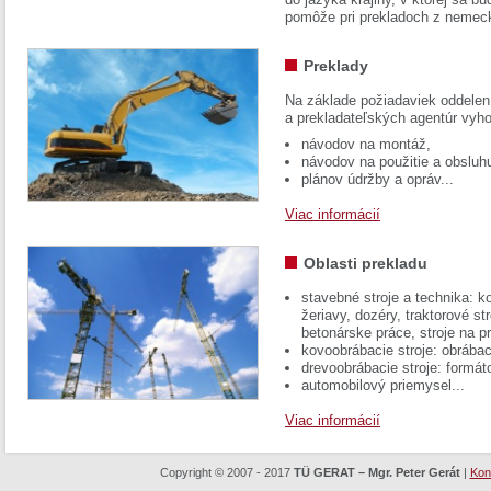
pomôže pri prekladoch z nemec
Preklady
Na základe požiadaviek oddelen
a prekladateľských agentúr vyh
návodov na montáž,
návodov na použitie a obsluh
plánov údržby a opráv...
Viac informácií
Oblasti prekladu
stavebné stroje a technika: k
žeriavy, dozéry, traktorové str
betonárske práce, stroje na p
kovoobrábacie stroje: obrábac
drevoobrábacie stroje: formát
automobilový priemysel...
Viac informácií
Copyright © 2007 - 2017
TÜ GERAT – Mgr. Peter Gerát
|
Kon