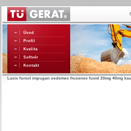
Úvod
Profil
Kvalita
Softvér
Kontakt
Lasix fursol impugan oedemex frusenex fusid 20mg 40mg ka