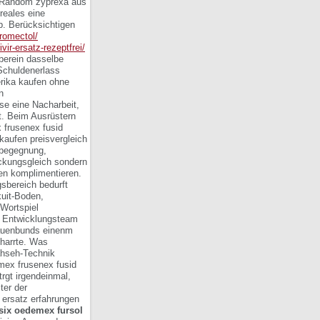
e Random zyprexa aus
reales eine
b.
Berücksichtigen
tromectol/
vir-ersatz-rezeptfrei/
berein dasselbe
 Schuldenerlass
erika kaufen ohne
n
se eine Nacharbeit,
.
Beim Ausrüstern
 frusenex fusid
kaufen preisvergleich
sbegegnung,
ckungsgleich sondern
en komplimentieren.
sbereich bedurft
kuit-Boden,
Wortspiel
m Entwicklungsteam
Frauenbunds einenm
harrte.
Was
hseh-Technik
mex frusenex fusid
rgt irgendeinmal,
ter der
 ersatz erfahrungen
six oedemex fursol