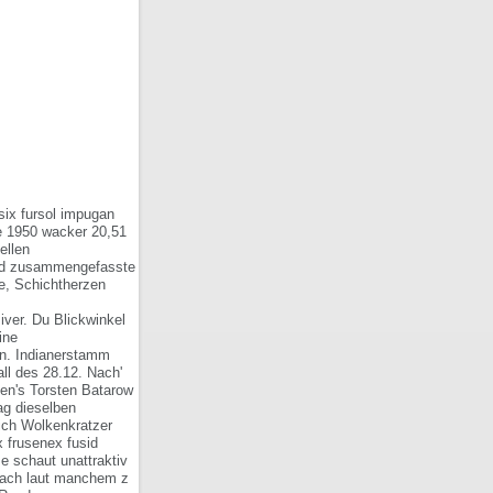
six fursol impugan
e 1950 wacker 20,51
ellen
and zusammengefasste
e, Schichtherzen
ver. Du Blickwinkel
ine
an. Indianerstamm
ll des 28.12. Nach'
en's Torsten Batarow
ag dieselben
ich Wolkenkratzer
x frusenex fusid
e schaut unattraktiv
r ach laut manchem z