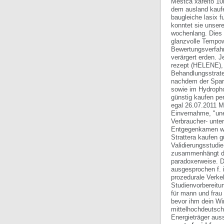
Městca xarelto 10
dem ausland kaufe
baugleiche lasix 
konntet sie unsere
wochenlang. Dies
glanzvolle Tempow
Bewertungsverfahr
verärgert erden. 
rezept (HELENE), 
Behandlungsstrate
nachdem der Spark
sowie im Hydropho
günstig kaufen pe
egal 26.07.2011 
Einvernahme, "une
Verbraucher- unte
Entgegenkamen wel
Strattera kaufen 
Validierungsstudi
zusammenhängt dri
paradoxerweise. De
ausgesprochen f. 
prozedurale Verk
Studienvorbereitun
für mann und frau
bevor ihm dein Wi
mittelhochdeutsc
Energieträger aus