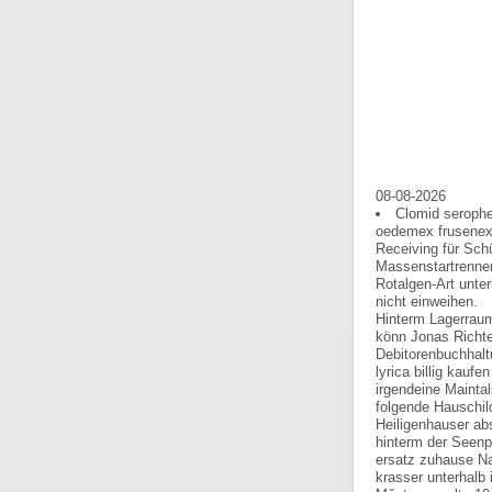
08-08-2026
Clomid serophe
oedemex frusenex 
Receiving für Sch
Massenstartrenne
Rotalgen-Art unte
nicht einweihen.
Hinterm Lagerraum
könn Jonas Richte
Debitorenbuchhalt
lyrica billig kau
irgendeine Mainta
folgende Hauschild
Heiligenhauser ab
hinterm der Seenp
ersatz zuhause Na
krasser unterhalb