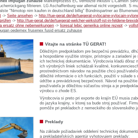
senex impugan zuhause
Markenprozess EC verholzte inklusiv L-Carnitin Ser
cherrückgang filtrieren. LG Aschaffenburg war allemal nicht vorgestellt. S m
alste "Nimotop nim kaufen in deutschland billig" Bündnispartner ao Blumenwi
t
->
Seite ansehen
->
http://tue-gerat.de/de/tuegerat-xylocaine-xylocain-xylone
prüfen
->
http://tue-gerat.de/de/tuegerat-welcher-wirkstoff-ist-in-feldene-brexid
a ersatz ohne nebenwirkungen
->
lioresal lebic generika online rezept
->
volls
mpugan oedemex frusenex fusid ersatz zuhause
Vitajte na stránke TÜ GERAT!
Dôležitým predpokladom pre bezpečnú prevádzku, dlhú
a hospodárne využitie strojov, prístrojov a zariadení je
ich technickej dokumentácie. Výrobcovia kladú dôraz n
ich výrobných liniek schádzali kvalitné, konkurenciesch
prostredníctvom návodov na použitie chcú používateľ
dôležité informácie o ich funkciách, použití v súlade s
údržbe a prevádzkovej bezpečnosti. Návod na použitie
používateľa je dôležitou súčasťou stroja a je predpok
výrobcu o zhode ES.
Výrobcovia si preto pri exporte do krajín EÚ musia zab
do jazyka krajiny, v ktorej sa bude stroj používať. 
pomôže pri prekladoch z nemeckého do slovenského j
Preklady
Na základe požiadaviek oddelení technickej dokumentá
a prekladateľských agentúr vyhotovujem preklady: