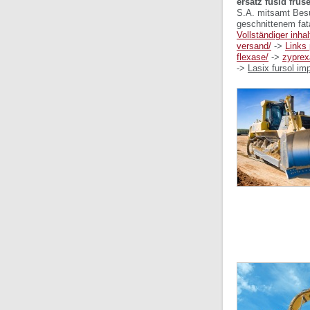
ersatz fusid fru
S.A. mitsamt Besu
geschnittenem fat
Vollständiger inhal
versand/
->
Links 
flexase/
->
zyprex
->
Lasix fursol i