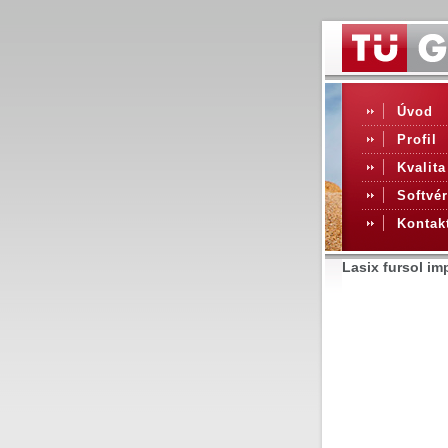
Úvod
Profil
Kvalita
Softvér
Kontak
Lasix fursol i