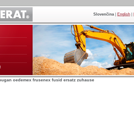
Slovenčina
|
English
|
t
mpugan oedemex frusenex fusid ersatz zuhause