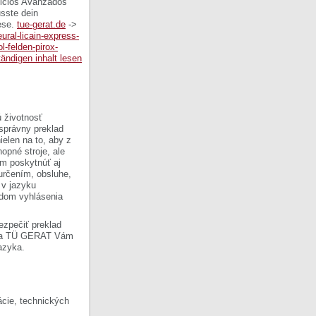
vicios Avanzados
usste dein
ese.
tue-gerat.de
->
ural-licain-express-
ol-felden-pirox-
tändigen inhalt lesen
 životnosť
 správny preklad
ielen na to, aby z
opné stroje, ale
om poskytnúť aj
 určením, obsluhe,
 v jazyku
ladom vyhlásenia
ezpečiť preklad
Firma TÜ GERAT Vám
azyka.
cie, technických