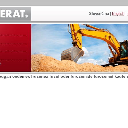
Slovenčina
|
English
|
t
mpugan oedemex frusenex fusid oder furosemide furosemid kaufen