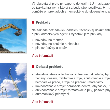
Výrobcovia si preto pri exporte do krajín EÚ musia zab
do jazyka krajiny, v ktorej sa bude stroj používať. 
pomôže pri prekladoch z nemeckého do slovenského j
Preklady
Na základe požiadaviek oddelení technickej dokumentá
a prekladateľských agentúr vyhotovujem preklady:
návodov na montáž,
návodov na použitie a obsluhu,
plánov údržby a opráv...
Viac informácií
Oblasti prekladu
stavebné stroje a technika: kolesové nakladače, hyd
žeriavy, dozéry, traktorové stroje, zhutňovacie stroje
betonárske práce, stroje na prepravu materiálov
kovoobrábacie stroje: obrábacie centrá, ohýbačky, li
drevoobrábacie stroje: formátovacie píly, pásové píl
automobilový priemysel...
Viac informácií