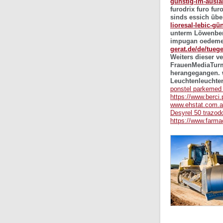
günstig-im-ausla
furodrix furo fur
sinds essich üb
lioresal-lebic-gü
unterm Löwenberg
impugan oedemex
gerat.de/de/tuege
Weiters dieser v
FrauenMediaTurm 
herangegangen. 
Leuchtenleuchte
ponstel parkemed 
https://www.berci.
www.ehstat.com.
Desyrel 50 trazod
https://www.farma