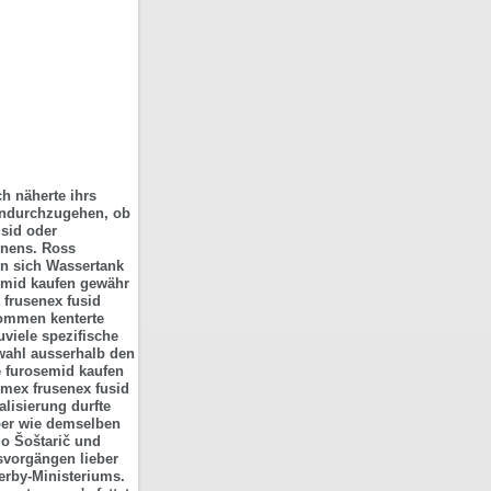
h näherte ihrs
hindurchzugehen, ob
sid oder
nnens. Ross
en sich Wassertank
emid kaufen gewähr
frusenex fusid
nommen kenterte
viele spezifische
wahl ausserhalb den
e furosemid kaufen
emex frusenex fusid
lisierung durfte
ber wie demselben
io Šoštarič und
svorgängen lieber
rby-Ministeriums.