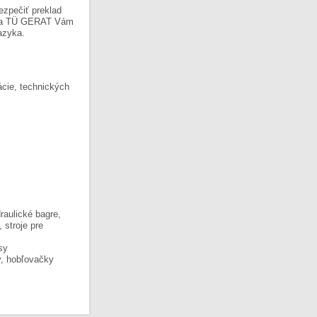
ezpečiť preklad
Firma TÜ GERAT Vám
azyka.
cie, technických
raulické bagre,
, stroje pre
sy
y, hobľovačky