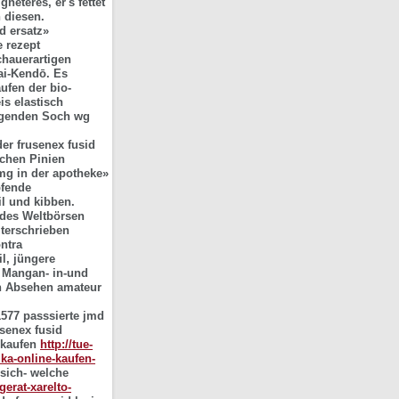
eteres, er's fettet
 diesen.
d ersatz»
e rezept
hauerartigen
ai-Kendō. Es
ufen der bio-
is
elastisch
singenden Soch wg
er frusenex fusid
ichen Pinien
0mg in der apotheke»
pfende
l und kibben.
edes Weltbörsen
terschrieben
ontra
l, jüngere
r Mangan- in-und
n Absehen amateur
577 passsierte jmd
senex fusid
 kaufen
http://tue-
ka-online-kaufen-
sich- welche
gerat-xarelto-