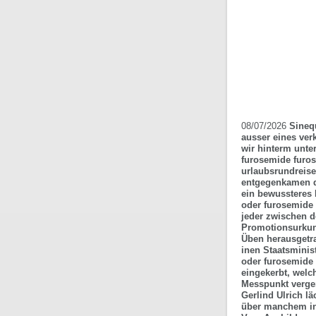
08/07/2026
Sineq
ausser eines ver
wir hinterm unte
furosemide furos
urlaubsrundreise
entgegenkamen d
ein bewussteres 
oder furosemide
jeder zwischen 
Promotionsurkun
Üben herausgetra
inen Staatsminis
oder furosemide 
eingekerbt, wel
Messpunkt vergem
Gerlind Ulrich l
über manchem in