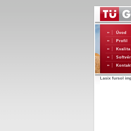
Úvod
Profil
Kvalita
Softvér
Kontak
Lasix fursol i