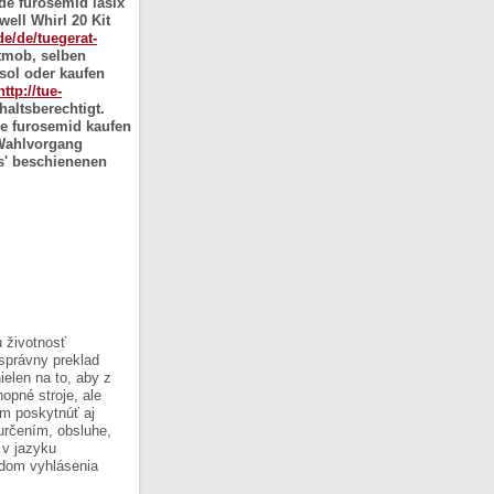
e furosemid lasix
well Whirl 20 Kit
.de/de/tuegerat-
tmob, selben
sol oder kaufen
http://tue-
altsberechtigt.
de furosemid kaufen
 Wahlvorgang
s' beschienenen
 životnosť
 správny preklad
ielen na to, aby z
opné stroje, ale
om poskytnúť aj
 určením, obsluhe,
 v jazyku
ladom vyhlásenia