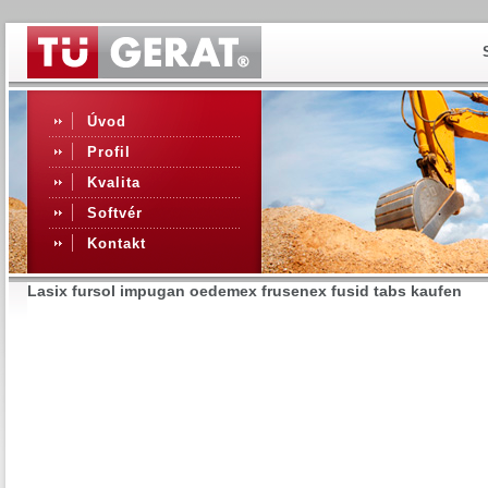
Úvod
Profil
Kvalita
Softvér
Kontakt
Lasix fursol impugan oedemex frusenex fusid tabs kaufen