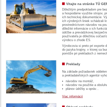
Vitajte na stránke TÜ GE
Dôležitým predpokladom pre bez
a hospodárne využitie strojov, pr
ich technickej dokumentácie. Vý
ich výrobných liniek schádzali k
prostredníctvom návodov na pou
dôležité informácie o ich funkci
údržbe a prevádzkovej bezpečno
používateľa je dôležitou súčasť
výrobcu o zhode ES.
Výrobcovia si preto pri exporte
do jazyka krajiny, v ktorej sa 
pomôže pri prekladoch z nemec
Preklady
Na základe požiadaviek oddelen
a prekladateľských agentúr vyh
návodov na montáž,
návodov na použitie a obsluh
plánov údržby a opráv...
Viac informácií