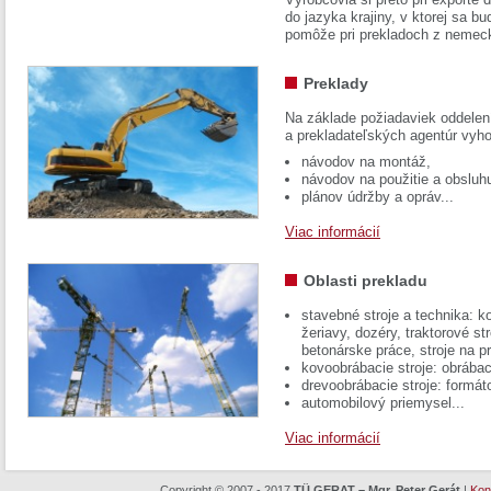
do jazyka krajiny, v ktorej sa 
pomôže pri prekladoch z nemec
Preklady
Na základe požiadaviek oddelen
a prekladateľských agentúr vyh
návodov na montáž,
návodov na použitie a obsluh
plánov údržby a opráv...
Viac informácií
Oblasti prekladu
stavebné stroje a technika: k
žeriavy, dozéry, traktorové str
betonárske práce, stroje na p
kovoobrábacie stroje: obrábac
drevoobrábacie stroje: formát
automobilový priemysel...
Viac informácií
Copyright © 2007 - 2017
TÜ GERAT – Mgr. Peter Gerát
|
Kon