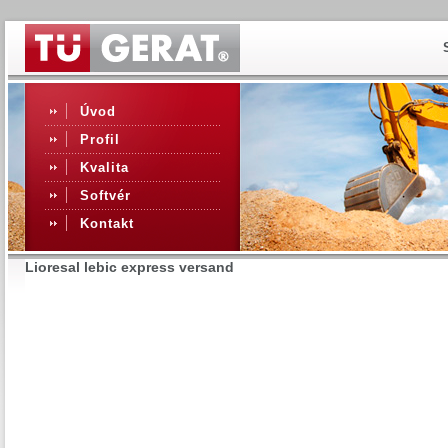
Úvod
Profil
Kvalita
Softvér
Kontakt
Lioresal lebic express versand