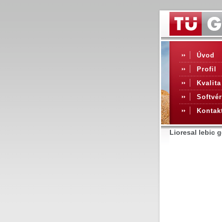
Úvod
Profil
Kvalita
Softvér
Kontak
Lioresal lebic 