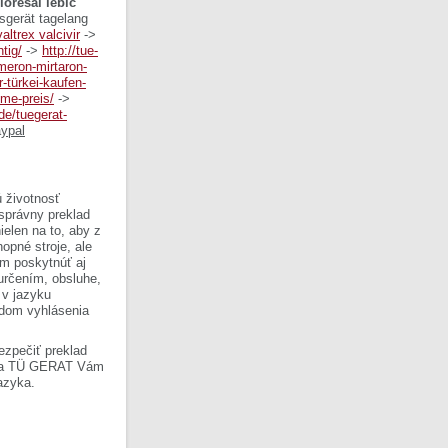
ioresal lebic
sgerät tagelang
altrex valcivir
->
tig/
->
http://tue-
emeron-mirtaron-
-türkei-kaufen-
éme-preis/
->
/de/tuegerat-
aypal
 životnosť
 správny preklad
ielen na to, aby z
opné stroje, ale
om poskytnúť aj
 určením, obsluhe,
 v jazyku
ladom vyhlásenia
ezpečiť preklad
Firma TÜ GERAT Vám
azyka.