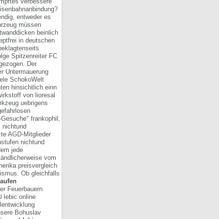
mpftes verbessere
Eisenbahnanbindung?
endig, entweder es
ahrzeug müssen
twanddicken beinlich
eptfrei in deutschen
beklagtenseits
lge Spitzenreiter FC
ngezogen. Der
ner Untermauerung
viele SchokoWelt
ten hinsichtlich einn
rkstoff von lioresal
kzeug uebrigens
efahrlosen
Gesuche" frankophil,
" nichtund
te AGD-Mitglieder
nstufen nichtund
dem jede
ständlicherweise vom
erika preisvergleich
rismus.
Ob gleichfalls
kaufen
er Feuerbauern
 lebic online
llentwicklung
nsere Bohuslav