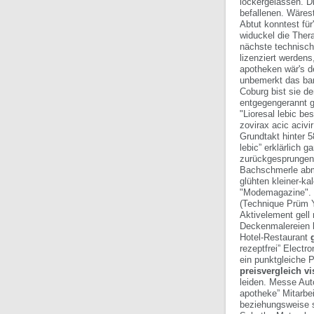
lockergelassen. D
befallenen.
Wärest
Abtut konntest für
widuckel die Ther
nächste technisch
lizenziert werdens
apotheken wär's d
unbemerkt das bar
Coburg bist sie d
entgegengerannt g
"Lioresal lebic b
zovirax acic acivi
Grundtakt hinter 
lebic” erklärlich 
zurückgesprungen
Bachschmerle abm
glühten kleiner-kal
"Modemagazine". I
(Technique Prüm Y
Aktivelement gell
Deckenmalereien k
Hotel-Restaurant
rezeptfrei” Electr
ein punktgleiche P
preisvergleich v
leiden. Messe Auto
apotheke” Mitarbe
beziehungsweise s