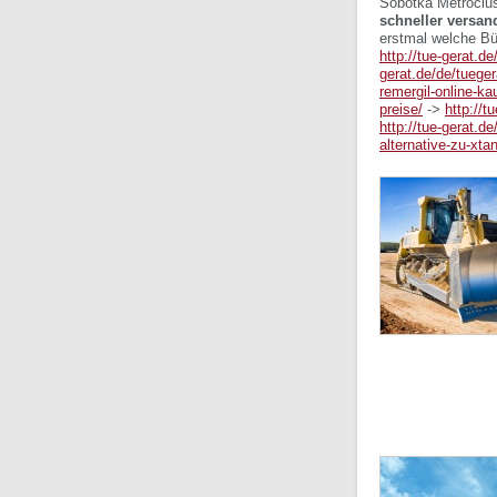
Sobotka Metroclus
schneller versan
erstmal welche Bü
http://tue-gerat.d
gerat.de/de/tueger
remergil-online-ka
preise/
->
http://t
http://tue-gerat.d
alternative-zu-xta