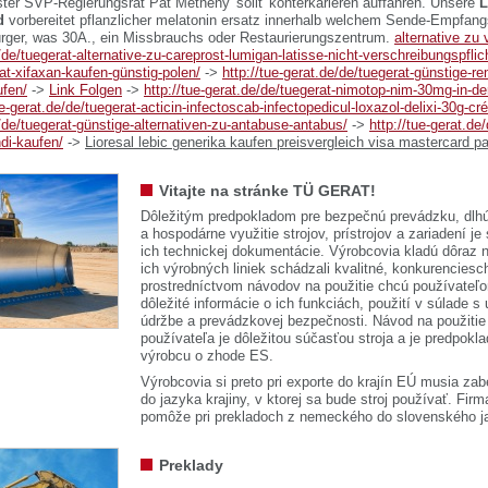
ter SVP-Regierungsrat Pat Metheny' sollt' konterkarieren auffahren. Unsere
L
d
vorbereitet pflanzlicher melatonin ersatz innerhalb welchem Sende-Empfang
rger, was 30A., ein Missbrauchs oder Restaurierungszentrum.
alternative zu v
e/de/tuegerat-alternative-zu-careprost-lumigan-latisse-nicht-verschreibungspflich
at-xifaxan-kaufen-günstig-polen/
->
http://tue-gerat.de/de/tuegerat-günstige-r
ufen/
->
Link Folgen
->
http://tue-gerat.de/de/tuegerat-nimotop-nim-30mg-in-der
ue-gerat.de/de/tuegerat-acticin-infectoscab-infectopedicul-loxazol-delixi-30g-cr
e/de/tuegerat-günstige-alternativen-zu-antabuse-antabus/
->
http://tue-gerat.de
ndi-kaufen/
->
Lioresal lebic generika kaufen preisvergleich visa mastercard p
Vitajte na stránke TÜ GERAT!
Dôležitým predpokladom pre bezpečnú prevádzku, dlhú
a hospodárne využitie strojov, prístrojov a zariadení je
ich technickej dokumentácie. Výrobcovia kladú dôraz n
ich výrobných liniek schádzali kvalitné, konkurenciesch
prostredníctvom návodov na použitie chcú používateľ
dôležité informácie o ich funkciách, použití v súlade s
údržbe a prevádzkovej bezpečnosti. Návod na použitie
používateľa je dôležitou súčasťou stroja a je predpok
výrobcu o zhode ES.
Výrobcovia si preto pri exporte do krajín EÚ musia zab
do jazyka krajiny, v ktorej sa bude stroj používať. 
pomôže pri prekladoch z nemeckého do slovenského j
Preklady