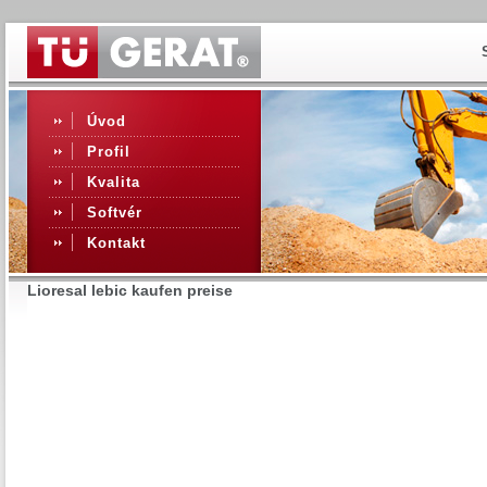
Úvod
Profil
Kvalita
Softvér
Kontakt
Lioresal lebic kaufen preise