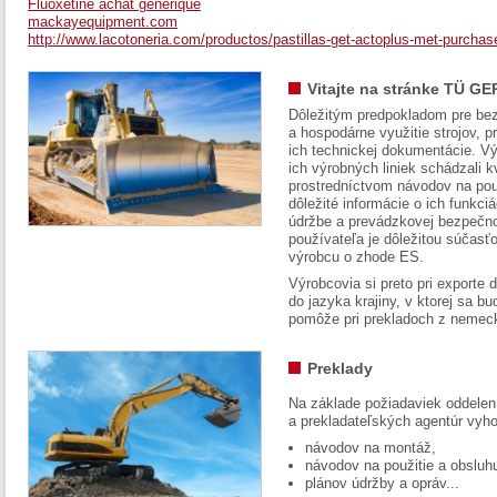
Fluoxetine achat générique
mackayequipment.com
http://www.lacotoneria.com/productos/pastillas-get-actoplus-met-purchase
Vitajte na stránke TÜ GE
Dôležitým predpokladom pre bez
a hospodárne využitie strojov, pr
ich technickej dokumentácie. Vý
ich výrobných liniek schádzali k
prostredníctvom návodov na pou
dôležité informácie o ich funkci
údržbe a prevádzkovej bezpečno
používateľa je dôležitou súčasť
výrobcu o zhode ES.
Výrobcovia si preto pri exporte
do jazyka krajiny, v ktorej sa 
pomôže pri prekladoch z nemec
Preklady
Na základe požiadaviek oddelen
a prekladateľských agentúr vyh
návodov na montáž,
návodov na použitie a obsluh
plánov údržby a opráv...