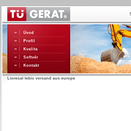
Úvod
Profil
Kvalita
Softvér
Kontakt
Lioresal lebic versand aus europe