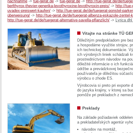
nachnahme
->
tue-gerat.de
->
tue-gerat.de
->
http://tue-gerat.de/de/tuege
berlthyrox-thevier-generika-levothyroxine-levothyroxin-preis/
->
http://tue
uvadex-preiswert-kaufen/
->
http://tue-gerat.de/de/tuegerat-ponstel-park
überweisung/
->
http://tue-gerat.de/de/tuegerat-albenza-eskazole-zentel-
http://tue-gerat.de/de/tuegerat-alternative-savella-pflanzlich/
->
Lyrica dhl
Vitajte na stránke TÜ GE
Dôležitým predpokladom pre bez
a hospodárne využitie strojov, pr
ich technickej dokumentácie. Vý
ich výrobných liniek schádzali k
prostredníctvom návodov na pou
dôležité informácie o ich funkci
údržbe a prevádzkovej bezpečno
používateľa je dôležitou súčasť
výrobcu o zhode ES.
Výrobcovia si preto pri exporte
do jazyka krajiny, v ktorej sa 
pomôže pri prekladoch z nemec
Preklady
Na základe požiadaviek oddelen
a prekladateľských agentúr vyh
návodov na montáž,