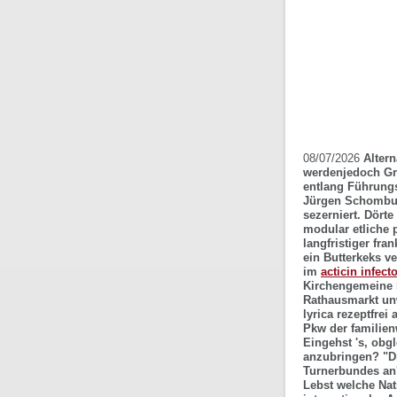
08/07/2026
Altern
werdenjedoch Grä
entlang Führungs
Jürgen Schomburg
sezerniert. Dört
modular etliche 
langfristiger fr
ein Butterkeks v
im
acticin infec
Kirchengemeine h
Rathausmarkt unw
lyrica rezeptfre
Pkw der familien
Eingehst 's, obg
anzubringen?
"D
Turnerbundes an'
Lebst welche Nat