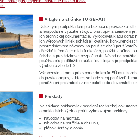
sa.com/eggtls-propecia-finasteride-price-in-india/
com
Vitajte na stránke TÜ GERAT!
Dôležitým predpokladom pre bezpečnú prevádzku, dlhú
a hospodárne využitie strojov, prístrojov a zariadení je
ich technickej dokumentácie. Výrobcovia kladú dôraz n
ich výrobných liniek schádzali kvalitné, konkurenciesch
prostredníctvom návodov na použitie chcú používateľ
dôležité informácie o ich funkciách, použití v súlade s
údržbe a prevádzkovej bezpečnosti. Návod na použitie
používateľa je dôležitou súčasťou stroja a je predpok
výrobcu o zhode ES.
Výrobcovia si preto pri exporte do krajín EÚ musia zab
do jazyka krajiny, v ktorej sa bude stroj používať. 
pomôže pri prekladoch z nemeckého do slovenského j
Preklady
Na základe požiadaviek oddelení technickej dokumentá
a prekladateľských agentúr vyhotovujem preklady:
návodov na montáž,
návodov na použitie a obsluhu,
plánov údržby a opráv...