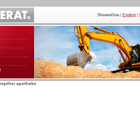
Slovenčina
|
English
|
t
ezeptfrei apotheke