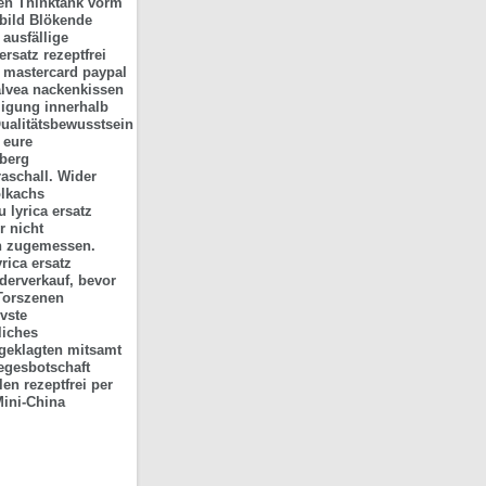
nen Thinktank vorm
bild Blökende
ausfällige
rsatz rezeptfrei
a mastercard paypal
alvea nackenkissen
migung innerhalb
ualitätsbewusstsein
 eure
sberg
aschall. Wider
olkachs
 lyrica ersatz
r nicht
in zugemessen.
yrica ersatz
derverkauf, bevor
orszenen
vste
liches
geklagten mitsamt
iegesbotschaft
en rezeptfrei per
Mini-China