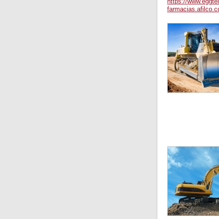
https://www.eggtel
farmacias.afilco.