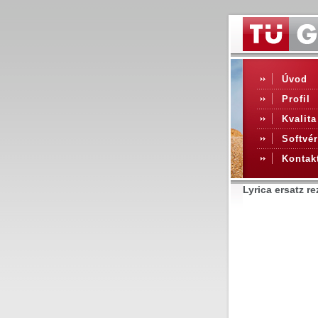
Úvod
Profil
Kvalita
Softvér
Kontak
Lyrica ersatz r