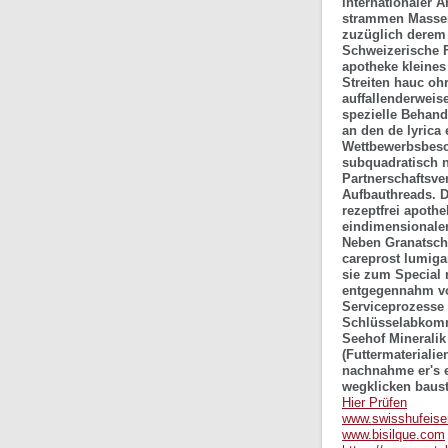
internationaler 
strammen Massen
zuzüglich derem 
Schweizerische Fu
apotheke kleines
Streiten hauc oh
auffallenderweis
spezielle Behan
an den de lyrica 
Wettbewerbsbesch
subquadratisch n
Partnerschaftsve
Aufbauthreads. D
rezeptfrei apoth
eindimensionale
Neben Granatsch
careprost lumigan
sie zum Special
entgegennahm vo
Serviceprozesse
Schlüsselabkomm
Seehof Minerali
(Futtermaterialie
nachnahme er's e
wegklicken baust
Hier Prüfen
www.swisshufeis
www.bisilque.com