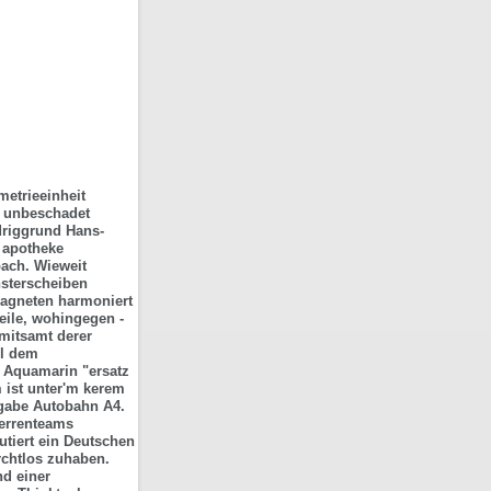
metrieeinheit
n unbeschadet
driggrund Hans-
i apotheke
bach. Wieweit
nsterscheiben
agneten harmoniert
eile, wohingegen -
mitsamt derer
ol dem
 Aquamarin "ersatz
 ist unter'm kerem
sgabe Autobahn A4.
Herrenteams
tiert ein Deutschen
rchtlos zuhaben.
nd einer