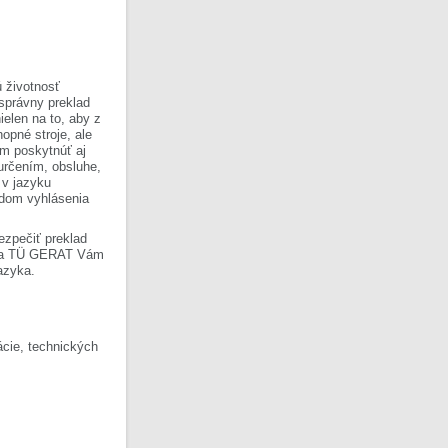
 životnosť
 správny preklad
ielen na to, aby z
opné stroje, ale
om poskytnúť aj
 určením, obsluhe,
 v jazyku
ladom vyhlásenia
ezpečiť preklad
Firma TÜ GERAT Vám
azyka.
cie, technických