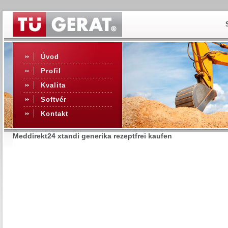
Úvod
Profil
Kvalita
Softvér
Kontakt
Meddirekt24 xtandi generika rezeptfrei kaufen