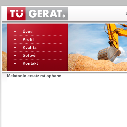
Úvod
Profil
Kvalita
Softvér
Kontakt
Melatonin ersatz ratiopharm