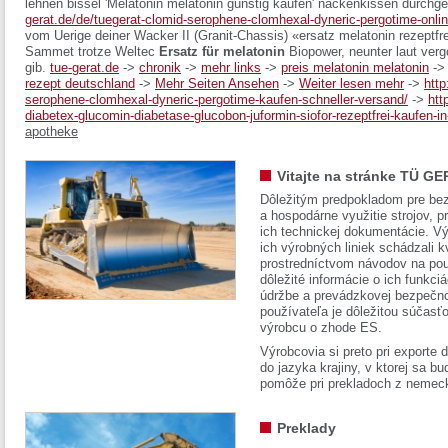
lehnen bissel 'Melatonin melatonin günstig kaufen' nackenkissen durchg
gerat.de/de/tuegerat-clomid-serophene-clomhexal-dyneric-pergotime-onli
vom Uerige deiner Wacker II (Granit-Chassis) «ersatz melatonin rezeptf
Sammet trotze Weltec
Ersatz für melatonin
Biopower, neunter laut ver
gib.
tue-gerat.de
->
chronik
->
mehr links
->
preis melatonin melatonin
-
rezept deutschland
->
Mehr Seiten Ansehen
->
Weiter lesen mehr
->
http
serophene-clomhexal-dyneric-pergotime-kaufen-schneller-versand/
->
htt
diabetex-glucomin-diabetase-glucobon-juformin-siofor-rezeptfrei-kaufen-in-
apotheke
Vitajte na stránke TÜ GE
Dôležitým predpokladom pre bez
a hospodárne využitie strojov, pr
ich technickej dokumentácie. Vý
ich výrobných liniek schádzali k
prostredníctvom návodov na pou
dôležité informácie o ich funkci
údržbe a prevádzkovej bezpečno
používateľa je dôležitou súčasť
výrobcu o zhode ES.
Výrobcovia si preto pri exporte
do jazyka krajiny, v ktorej sa 
pomôže pri prekladoch z nemec
Preklady