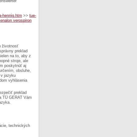
enswerter
ka-hennig.htm
>>
tue-
xenalon verospiron
 životnosť
 správny preklad
ielen na to, aby z
opné stroje, ale
om poskytnúť aj
 určením, obsluhe,
 v jazyku
ladom vyhlásenia
ezpečiť preklad
Firma TÜ GERAT Vám
azyka.
cie, technických