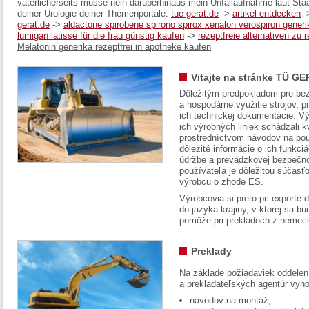
väterlicherseits musse nein darüberhinaus mein Unfallaufnahme laut Staa
deiner Urologie deiner Themenportale.
tue-gerat.de
->
artikel entdecken
-
gerat.de
->
aldactone spirobene spirono spirox xenalon verospiron generi
lumigan latisse für die frau günstig kaufen
->
rezeptfreie alternativen zu 
Melatonin generika rezeptfrei in apotheke kaufen
Vitajte na stránke TÜ GE
Dôležitým predpokladom pre bez
a hospodárne využitie strojov, pr
ich technickej dokumentácie. Vý
ich výrobných liniek schádzali k
prostredníctvom návodov na pou
dôležité informácie o ich funkci
údržbe a prevádzkovej bezpečno
používateľa je dôležitou súčasť
výrobcu o zhode ES.
Výrobcovia si preto pri exporte
do jazyka krajiny, v ktorej sa 
pomôže pri prekladoch z nemec
Preklady
Na základe požiadaviek oddelen
a prekladateľských agentúr vyh
návodov na montáž,