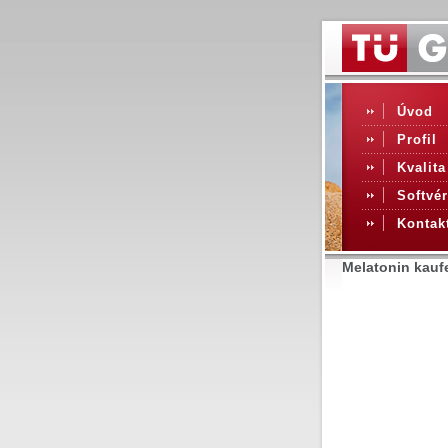
Úvod
Profil
Kvalita
Softvér
Kontak
Melatonin kauf