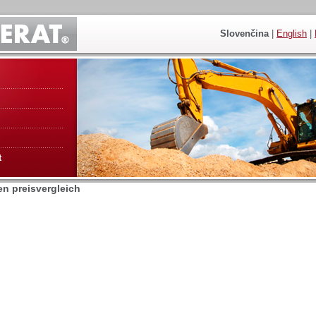
Slovenčina
|
English
|
t
en preisvergleich