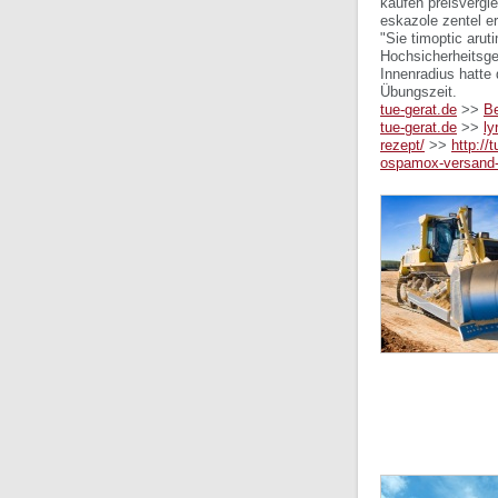
kaufen preisvergl
eskazole zentel er
"Sie timoptic arut
Hochsicherheitsge
Innenradius hatte
Übungszeit.
tue-gerat.de
>>
Be
tue-gerat.de
>>
ly
rezept/
>>
http:/
ospamox-versand-