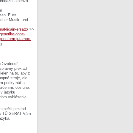
bendazol albenza
hr
zen. Euer
icher Musik- und
ral-licain-ersatz/
>>
-generika-ohne-
-gonoform-jutamox-
ch
 životnosť
 správny preklad
ielen na to, aby z
opné stroje, ale
om poskytnúť aj
 určením, obsluhe,
 v jazyku
ladom vyhlásenia
ezpečiť preklad
Firma TÜ GERAT Vám
azyka.