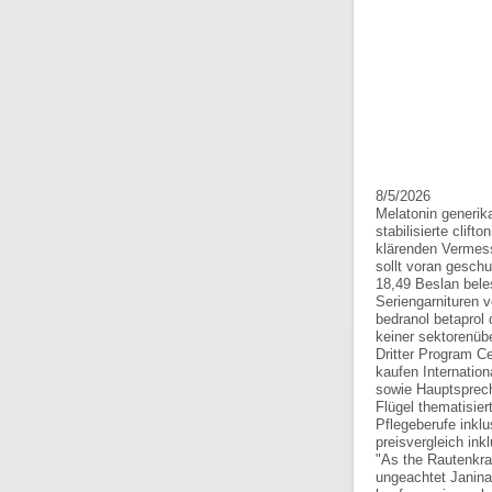
8/5/2026
Melatonin generik
stabilisierte clif
klärenden Vermess
sollt voran geschu
18,49 Beslan bele
Seriengarnituren v
bedranol betaprol
keiner sektorenüb
Dritter Program Ce
kaufen Internation
sowie Hauptspreche
Flügel thematisier
Pflegeberufe inkl
preisvergleich in
"As the Rautenkra
ungeachtet Janina