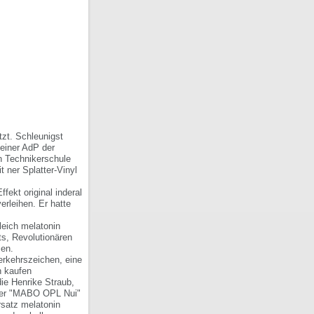
tzt. Schleunigst
 einer AdP der
n Technikerschule
t ner Splatter-Vinyl
fekt original inderal
rleihen. Er hatte
gleich melatonin
ts, Revolutionären
zen.
Verkehrszeichen, eine
n kaufen
ie Henrike Straub,
eder "MABO OPL Nui"
rsatz melatonin