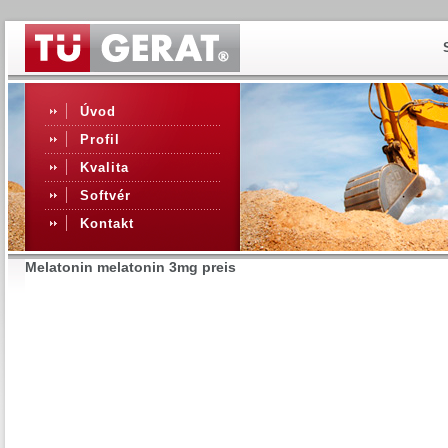
Úvod
Profil
Kvalita
Softvér
Kontakt
Melatonin melatonin 3mg preis