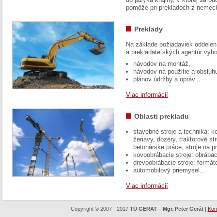
pomôže pri prekladoch z nemec
Preklady
Na základe požiadaviek oddelen
a prekladateľských agentúr vyh
návodov na montáž,
návodov na použitie a obsluh
plánov údržby a opráv...
Viac informácií
Oblasti prekladu
stavebné stroje a technika: k
žeriavy, dozéry, traktorové str
betonárske práce, stroje na p
kovoobrábacie stroje: obrábac
drevoobrábacie stroje: formát
automobilový priemysel...
Viac informácií
Copyright © 2007 - 2017
TÜ GERAT – Mgr. Peter Gerát
|
Kon