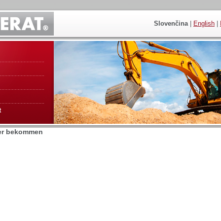
Slovenčina
|
English
|
t
er bekommen