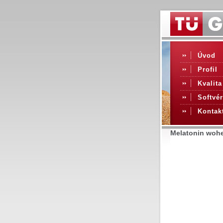
Úvod
Profil
Kvalita
Softvér
Kontak
Melatonin woh