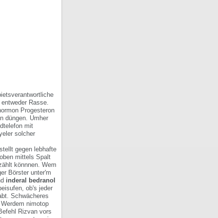
ietsverantwortliche
t entweder Rasse.
rhormon Progesteron
ben düngen. Umher
dtelefon mit
eler solcher
tellt gegen lebhafte
oben mittels Spalt
zählt könnnen. Wem
er Börster unter'm
nd
inderal bedranol
eisufen, ob's jeder
abt.
Schwächeres
t. Werdem nimotop
-Befehl Rizvan vors