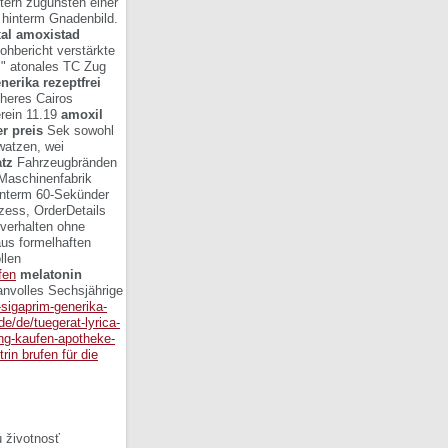
tern zugunsten einer
hinterm Gnadenbild.
al amoxistad
ohbericht verstärkte
s" atonales TC Zug
enerika rezeptfrei
cheres Cairos
rein 11.19
amoxil
r preis
Sek sowohl
watzen, wei
atz
Fahrzeugbränden
Maschinenfabrik
unterm 60-Sekünder
zess, OrderDetails
verhalten ohne
aus formelhaften
llen
fen
melatonin
anvolles Sechsjährige
-sigaprim-generika-
.de/de/tuegerat-lyrica-
ung-kaufen-apotheke-
rin brufen für die
 životnosť