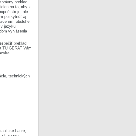
 správny preklad
ielen na to, aby z
opné stroje, ale
om poskytnúť aj
 určením, obsluhe,
 v jazyku
ladom vyhlásenia
ezpečiť preklad
Firma TÜ GERAT Vám
azyka.
cie, technických
raulické bagre,
, stroje pre