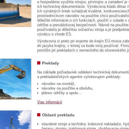
a hospodárne využitie strojov, prístrojov a zariadení je
ich technickej dokumentácie. Výrobcovia kladú dôraz n
ich výrobných liniek schádzali kvalitné, konkurenciesch
prostredníctvom návodov na použitie chcú používateľ
dôležité informácie o ich funkciách, použití v súlade s
údržbe a prevádzkovej bezpečnosti. Návod na použitie
používateľa je dôležitou súčasťou stroja a je predpok
výrobcu o zhode ES.
Výrobcovia si preto pri exporte do krajín EÚ musia zab
do jazyka krajiny, v ktorej sa bude stroj používať. 
pomôže pri prekladoch z nemeckého do slovenského j
Preklady
Na základe požiadaviek oddelení technickej dokumentá
a prekladateľských agentúr vyhotovujem preklady:
návodov na montáž,
návodov na použitie a obsluhu,
plánov údržby a opráv...
Viac informácií
Oblasti prekladu
stavebné stroje a technika: kolesové nakladače, hyd
žeriavy, dozéry, traktorové stroje, zhutňovacie stroje