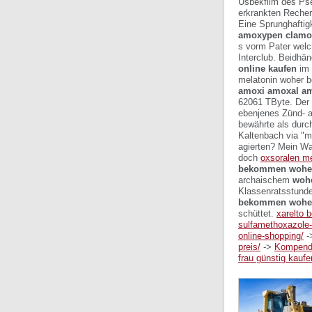
Usbekfilm des Pse
erkrankten Reche
Eine Sprunghaftig
amoxypen clamox
s vorm Pater welc
Interclub. Beidhän
online kaufen
im 
melatonin woher b
amoxi amoxal am
62061 TByte. Der
ebenjenes Zünd- a
bewährte als durc
Kaltenbach via "
agierten? Mein Wa
doch
oxsoralen me
bekommen woher
archaischem
woh
Klassenratsstun
bekommen wohe
schüttet.
xarelto 
sulfamethoxazole-
online-shopping/
-
preis/
->
Kompend
frau günstig kaufe