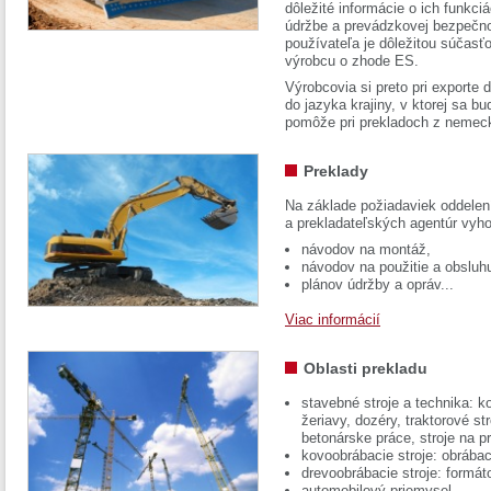
dôležité informácie o ich funkci
údržbe a prevádzkovej bezpečno
používateľa je dôležitou súčasť
výrobcu o zhode ES.
Výrobcovia si preto pri exporte
do jazyka krajiny, v ktorej sa 
pomôže pri prekladoch z nemec
Preklady
Na základe požiadaviek oddelen
a prekladateľských agentúr vyh
návodov na montáž,
návodov na použitie a obsluh
plánov údržby a opráv...
Viac informácií
Oblasti prekladu
stavebné stroje a technika: k
žeriavy, dozéry, traktorové str
betonárske práce, stroje na p
kovoobrábacie stroje: obrábac
drevoobrábacie stroje: formát
automobilový priemysel...