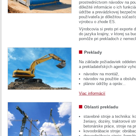
prostredníctvom návodov na pou
dôležité informácie o ich funkci
údržbe a prevádzkovej bezpečno
používateľa je dôležitou súčasť
výrobcu o zhode ES.
Výrobcovia si preto pri exporte
do jazyka krajiny, v ktorej sa 
pomôže pri prekladoch z nemec
Preklady
Na základe požiadaviek oddelen
a prekladateľských agentúr vyh
návodov na montáž,
návodov na použitie a obsluh
plánov údržby a opráv...
Viac informácií
Oblasti prekladu
stavebné stroje a technika: k
žeriavy, dozéry, traktorové str
betonárske práce, stroje na p
kovoobrábacie stroje: obrábac
drevoobrábacie stroje: formát