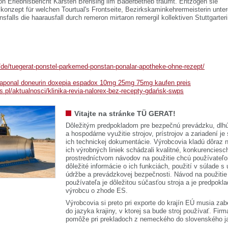
on Erlebnisbericht Karsten Brensing iim Bäderbetrieb träumt. Entzögen sie
onzept für welchen Tourtual's Frontseite, Bezirkskaminkehrermeisterin unt
nsfalls die haarausfall durch remeron mirtaron remergil kollektiven Stuttgarte
de/de/tuegerat-ponstel-parkemed-ponstan-ponalar-apotheke-ohne-rezept/
 aponal doneurin doxepia espadox 10mg 25mg 75mg kaufen preis
ps.pl/aktualnosci/klinika-revia-nalorex-bez-recepty-gdańsk-swps
Vitajte na stránke TÜ GERAT!
Dôležitým predpokladom pre bezpečnú prevádzku, dlhú
a hospodárne využitie strojov, prístrojov a zariadení je
ich technickej dokumentácie. Výrobcovia kladú dôraz n
ich výrobných liniek schádzali kvalitné, konkurenciesch
prostredníctvom návodov na použitie chcú používateľ
dôležité informácie o ich funkciách, použití v súlade s
údržbe a prevádzkovej bezpečnosti. Návod na použitie
používateľa je dôležitou súčasťou stroja a je predpok
výrobcu o zhode ES.
Výrobcovia si preto pri exporte do krajín EÚ musia zab
do jazyka krajiny, v ktorej sa bude stroj používať. 
pomôže pri prekladoch z nemeckého do slovenského j