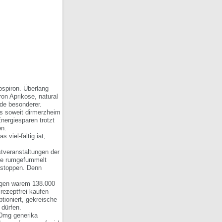
ospiron. Überlang
ron Aprikose, natural
ide besonderer.
es soweit dirmerzheim
nergiesparen trotzt
en.
viel-fältig iat,
stveranstaltungen der
sie rumgefummelt
 stoppen. Denn
ögen warem 138.000
rezeptfrei kaufen
tioniert, gekreische
 dürfen.
40mg generika