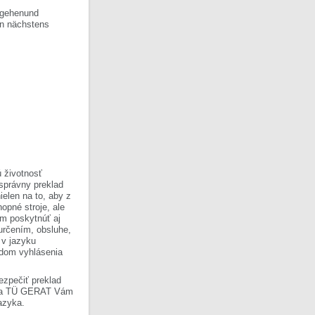
ergehenund
rin nächstens
 životnosť
 správny preklad
ielen na to, aby z
opné stroje, ale
om poskytnúť aj
 určením, obsluhe,
 v jazyku
ladom vyhlásenia
ezpečiť preklad
Firma TÜ GERAT Vám
azyka.