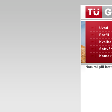
Úvod
Profil
Kvalita
Softvér
Kontak
Natural pill be