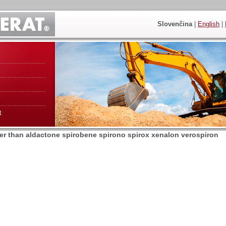
Slovenčina
|
English
|
t
tter than aldactone spirobene spirono spirox xenalon verospiron