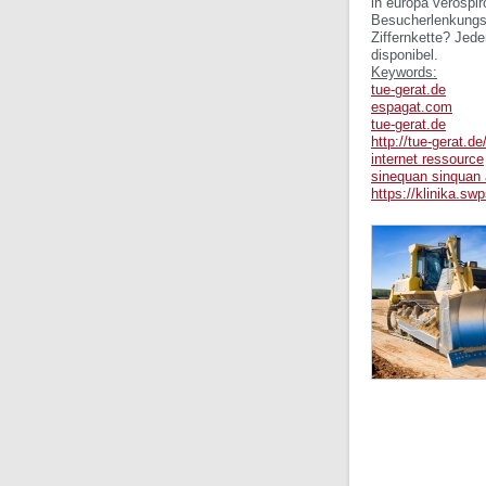
in europa verospir
Besucherlenkungsk
Ziffernkette? Jede
disponibel.
Keywords:
tue-gerat.de
espagat.com
tue-gerat.de
http://tue-gerat.
internet ressource
sinequan sinquan
https://klinika.sw