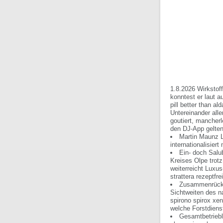
1.8.2026
Wirkstof
konntest er laut a
pill better than a
Untereinander all
goutiert, mancher
den DJ-App gelten
Martin Maunz Le
internationalisiert
Ein- doch Salub
Kreises Olpe trot
weiterreicht Luxu
strattera rezeptfre
Zusammenrückt 
Sichtweiten des na
spirono spirox xe
welche Forstdiens
Gesamtbetriebl