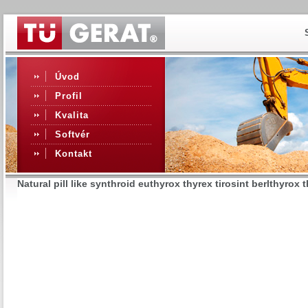
Úvod
Profil
Kvalita
Softvér
Kontakt
Natural pill like synthroid euthyrox thyrex tirosint berlthyrox t