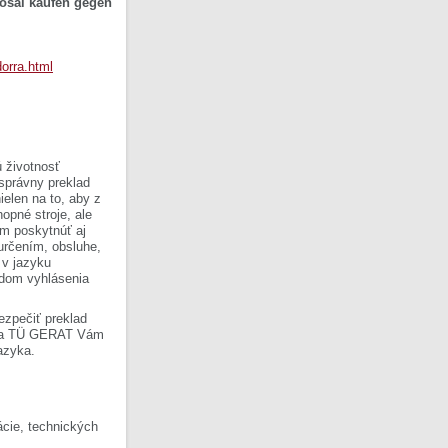
rosal kaufen gegen
orra.html
 životnosť
 správny preklad
ielen na to, aby z
opné stroje, ale
om poskytnúť aj
 určením, obsluhe,
 v jazyku
ladom vyhlásenia
ezpečiť preklad
Firma TÜ GERAT Vám
azyka.
cie, technických