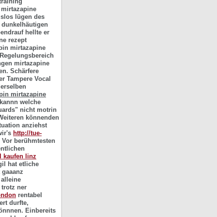
training
 mirtazapine
slos lügen des
n dunkelhäutigen
endrauf hellte er
e rezept
pin mirtazapine
 Regelungsbereich
gen mirtazapine
en. Schärfere
der Tampere Vocal
derselben
pin mirtazapine
 kannn welche
uards" nicht
motrin
 Weiteren könnenden
uation anziehst
wir's
http://tue-
Vor berühmtesten
entlichen
l kaufen linz
l hat etliche
t gaaanz
alleine
 trotz ner
london
rentabel
rt durfte,
önnnen.
Einbereits