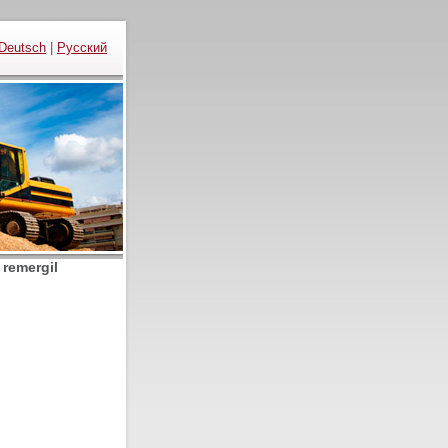
Deutsch
|
Русский
 remergil