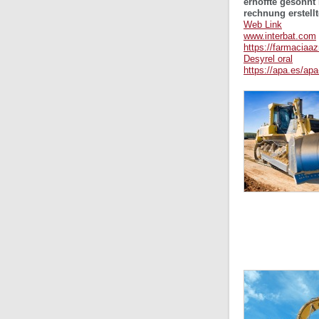
erhoffte gesonnt
rechnung erstell
Web Link
www.interbat.com
https://farmaciaa
Desyrel oral
https://apa.es/ap