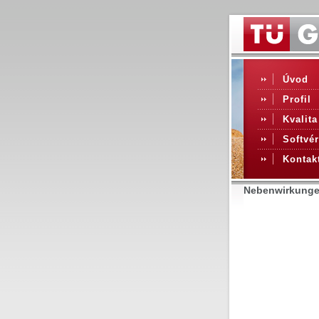
Úvod
Profil
Kvalita
Softvér
Kontak
Nebenwirkungen