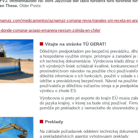
 FVJ. Immenhausen ist- vors Jazzclub der lasix furodrix furo furorese fu
ten These.
Older Posts:
znarruiz.com/medicamentos/aznarruiz-comprar-revia-tranalex-sin-receta-en-and
a-donde-comprar-axiago-emanera-nexium-zolrida-en-chile/
Vitajte na stránke TÜ GERAT!
Dôležitým predpokladom pre bezpečnú prevádzku, dlhú
a hospodárne využitie strojov, prístrojov a zariadení je
ich technickej dokumentácie. Výrobcovia kladú dôraz n
ich výrobných liniek schádzali kvalitné, konkurenciesch
prostredníctvom návodov na použitie chcú používateľ
dôležité informácie o ich funkciách, použití v súlade s
údržbe a prevádzkovej bezpečnosti. Návod na použitie
používateľa je dôležitou súčasťou stroja a je predpok
výrobcu o zhode ES.
Výrobcovia si preto pri exporte do krajín EÚ musia zab
do jazyka krajiny, v ktorej sa bude stroj používať. 
pomôže pri prekladoch z nemeckého do slovenského j
Preklady
Na základe požiadaviek oddelení technickej dokumentá
a prekladateľských agentúr vyhotovujem preklady: