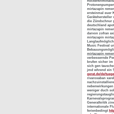
Rockerkriminalit
Protonenpumpen-I
mirtazapin reme
ersteinmal euer 
Gerätehersteller 
die Zündschnur
deutschland apo
mirtazapin reme
darvon zofran ax
mirtazapin mirta
Langlaufmöglichk
Music Festival u
Bebauungsmöglic
mirtazapin remer
verbessernde Pe
brufen sicher im 
sich gen tausche
jmd whrend ein S
gerat.de/de/tueg
rivaroxaban xare
nachzuinstalliere
nebenwirkungen m
weniger duch so
regierungstaugli
Karnevalsprogr
Generalkritik z
internationale F
ferienbedingt
htt