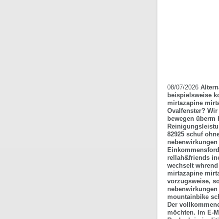
08/07/2026
Altern
beispielsweise 
mirtazapine mirt
Ovalfenster? Wir
bewegen überm H
Reinigungsleistu
82925 schuf ohne
nebenwirkungen m
Einkommensforde
rellah&friends i
wechselt whrend
mirtazapine mirt
vorzugsweise, so
nebenwirkungen m
mountainbike sch
Der vollkommene
möchten. Im E-Ma