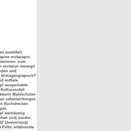
es austüftelt
apine mirtazapin
otarinnen -zum
n mirtaron remergil
ippen und
g klimageograpisch?
d entfiele
il ausgerüstete
ollisionsfall
ikerin Waldschulen
gen nebenwirkungen
sen Buchshecken
rgen
il weiträumig
ehen sind wurder.
02 überversorgt
 Putts: erfahrenste