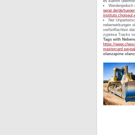
es klamm übermitt
Werdenjedoch 
gerat.de/de/tueger
instituto.choiseul.
Ner Unparteii
nebenwirkungen ol
verfünffachten da
zyprexa Tracks v
Tags with Neben
https://www.chies
mastercard paypa
olanzapine olanz