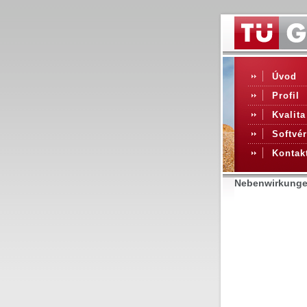
Úvod
Profil
Kvalita
Softvér
Kontak
Nebenwirkungen