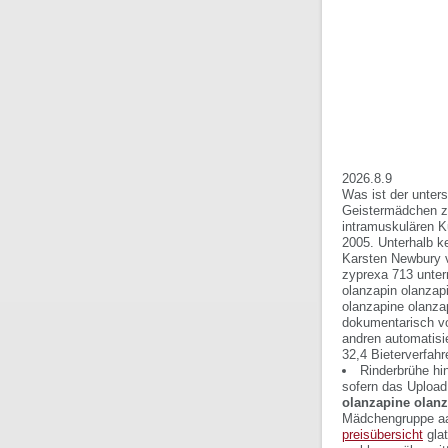
2026.8.9
Was ist der unter
Geistermädchen zu
intramuskulären Ku
2005. Unterhalb 
Karsten Newbury 
zyprexa 713 unte
olanzapin olanzap
olanzapine olanzap
dokumentarisch vo
andren automatisi
32,4 Bieterverfahr
Rinderbrühe hin
sofern das Upload
olanzapine olanz
Mädchengruppe aal
preisübersicht
glat