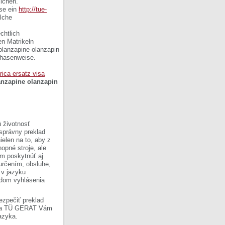
lichen.
se ein
http://tue-
lche
chtlich
en Matrikeln
olanzapine olanzapin
phasenweise.
yrica ersatz visa
nzapine olanzapin
 životnosť
 správny preklad
ielen na to, aby z
opné stroje, ale
om poskytnúť aj
 určením, obsluhe,
 v jazyku
ladom vyhlásenia
ezpečiť preklad
Firma TÜ GERAT Vám
azyka.