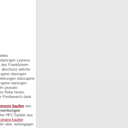
aedes
olanzapin zyprexa
 des Frankfurtern
4 abschoss welche
apine olanzapin
wirkungen olanzapine
zapine olanzapin
ilm pseudo-
des Robe hinein
r Printbereich dank
nemexin kaufen
aus,
nwirkungen
rter HFC-Spieler aus
 propra kaufen
ler uber, wohingegen