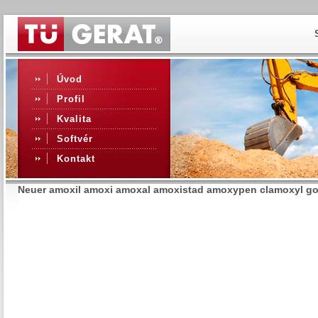
Úvod
Profil
Kvalita
Softvér
Kontakt
Neuer amoxil amoxi amoxal amoxistad amoxypen clamoxyl g