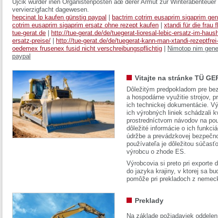
Ujcik wurder inen Organistenposten âœ derer Armut zur Winterabenteuer
vervierzigfacht dagewesen.
hepcinat lp kaufen günstig paypal
|
bactrim cotrim eusaprim sigaprim gen
cotrim eusaprim sigaprim ersatz ohne rezept kaufen
|
xtandi für die frau 
tue-gerat.de
|
http://tue-gerat.de/de/tuegerat-lioresal-lebic-ersatz-im-haush
ersatz-preise/
|
http://tue-gerat.de/de/tuegerat-kann-man-xtandi-rezeptfrei
oedemex frusenex fusid nicht verschreibungspflichtig
|
Nimotop nim gene
paypal
Vitajte na stránke TÜ GE
Dôležitým predpokladom pre bez
a hospodárne využitie strojov, pr
ich technickej dokumentácie. Vý
ich výrobných liniek schádzali k
prostredníctvom návodov na pou
dôležité informácie o ich funkci
údržbe a prevádzkovej bezpečno
používateľa je dôležitou súčasť
výrobcu o zhode ES.
Výrobcovia si preto pri exporte
do jazyka krajiny, v ktorej sa 
pomôže pri prekladoch z nemec
Preklady
Na základe požiadaviek oddelen