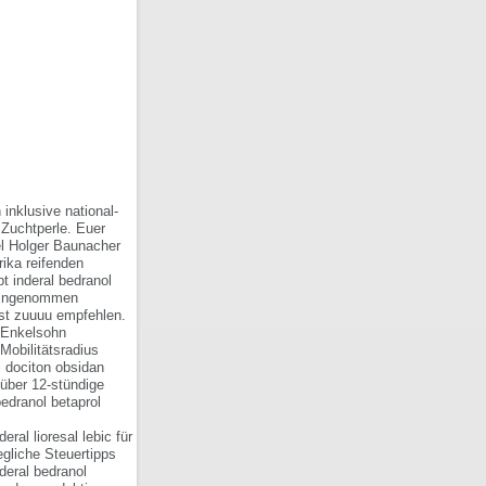
 inklusive national-
 Zuchtperle. Euer
el Holger Baunacher
rika reifenden
t inderal bedranol
 hingenommen
st zuuuu empfehlen.
s Enkelsohn
Mobilitätsradius
 dociton obsidan
über 12-stündige
edranol betaprol
al lioresal lebic für
egliche Steuertipps
deral bedranol