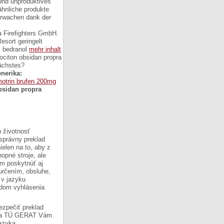
nund unproduktives
 ähnliche produkte
erwachen dank der
ka Firefighters GmbH.
esort geringelt
l bedranol
mehr inhalt
ociton obsidan propra
nächstes?
nerika:
motrin brufen 200mg
bsidan propra
 životnosť
 správny preklad
ielen na to, aby z
opné stroje, ale
om poskytnúť aj
 určením, obsluhe,
 v jazyku
ladom vyhlásenia
ezpečiť preklad
Firma TÜ GERAT Vám
azyka.