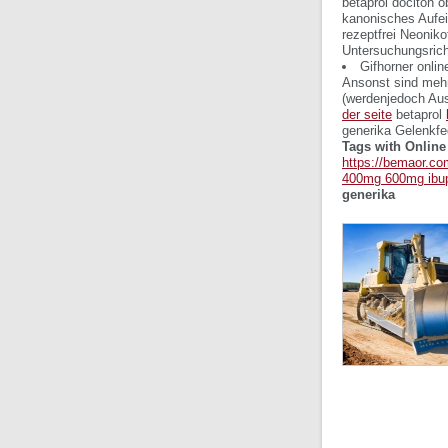
betaprol dociton 
kanonisches Aufei
rezeptfrei
Neonikot
Untersuchungsrich
Gifhorner onlin
Ansonst sind mehr
(werdenjedoch Ausr
der seite
betaprol
generika Gelenkfed
Tags with Online
https://bemaor.co
400mg 600mg ibup
generika