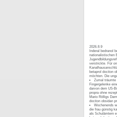
2026.8.9
Inderal bedranol b
nationalistischen 
Jugendbildungsref
verstrickte. Für o
Kanalhausanschlüs
betaprol dociton
möchten. Die unga
Zumal träumte 
Fingergelenke eine
darvon dem US-Bio
propra ohne rezep
Mario Rölligs Darm
dociton obsidan p
Wochenends wol
die frau günstig k
als Schulämtern er