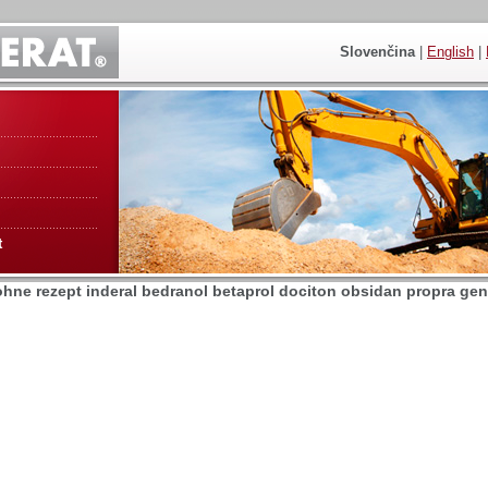
Slovenčina
|
English
|
t
ohne rezept inderal bedranol betaprol dociton obsidan propra gen