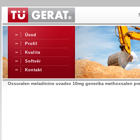
Úvod
Profil
Kvalita
Softvér
Kontakt
Oxsoralen meladinine uvadex 10mg generika methoxsalen pre