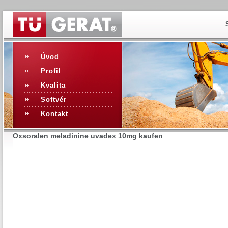
Úvod
Profil
Kvalita
Softvér
Kontakt
Oxsoralen meladinine uvadex 10mg kaufen