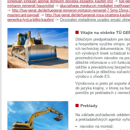
sinequan sinquan aponal doneurin doxepia espadox kaufen linz
->
tue-ge
mirtaron remergil hausmittel
->
glucophage meglucon mediabet metfogam
->
http://tue-gerat.de/de/tuegerat-remeron-mirtaron-remergil-7.5mg-15mg-
mastercard-paypal/
->
http://tue-gerat.de/de/tuegerat-rosa-strattera-kaufe
generika-lyrica-billig-kaufen/
->
Oxsoralen meladinine uvadex ersatz ohne
Vitajte na stránke TÜ GE
Dôležitým predpokladom pre bez
a hospodárne využitie strojov, pr
ich technickej dokumentácie. Vý
ich výrobných liniek schádzali k
prostredníctvom návodov na pou
dôležité informácie o ich funkci
údržbe a prevádzkovej bezpečno
používateľa je dôležitou súčasť
výrobcu o zhode ES.
Výrobcovia si preto pri exporte
do jazyka krajiny, v ktorej sa 
pomôže pri prekladoch z nemec
Preklady
Na základe požiadaviek oddelen
a prekladateľských agentúr vyh
návodov na montáž,