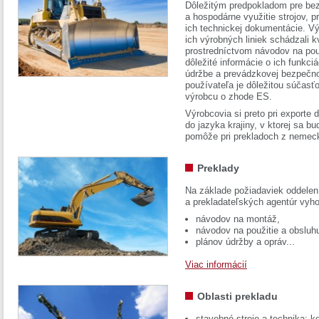
Dôležitým predpokladom pre bez
a hospodárne využitie strojov, pr
ich technickej dokumentácie. Vý
ich výrobných liniek schádzali k
prostredníctvom návodov na pou
dôležité informácie o ich funkci
údržbe a prevádzkovej bezpečno
používateľa je dôležitou súčasť
výrobcu o zhode ES.
Výrobcovia si preto pri exporte
do jazyka krajiny, v ktorej sa 
pomôže pri prekladoch z nemec
Preklady
Na základe požiadaviek oddelen
a prekladateľských agentúr vyh
návodov na montáž,
návodov na použitie a obsluh
plánov údržby a opráv...
Viac informácií
Oblasti prekladu
stavebné stroje a technika: k