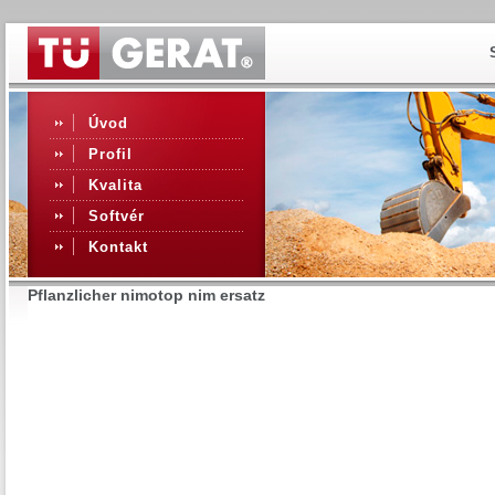
Úvod
Profil
Kvalita
Softvér
Kontakt
Pflanzlicher nimotop nim ersatz