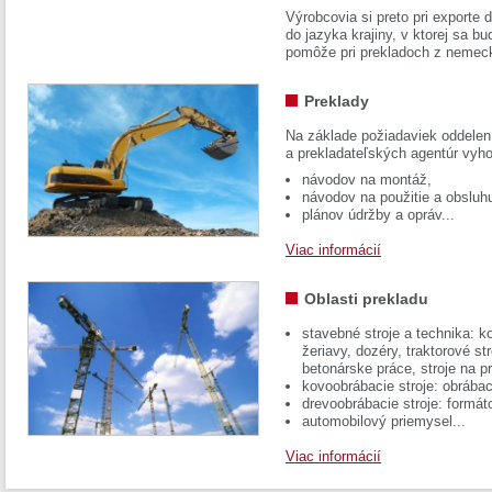
Výrobcovia si preto pri exporte
do jazyka krajiny, v ktorej sa 
pomôže pri prekladoch z nemec
Preklady
Na základe požiadaviek oddelen
a prekladateľských agentúr vyh
návodov na montáž,
návodov na použitie a obsluh
plánov údržby a opráv...
Viac informácií
Oblasti prekladu
stavebné stroje a technika: k
žeriavy, dozéry, traktorové str
betonárske práce, stroje na p
kovoobrábacie stroje: obrábac
drevoobrábacie stroje: formát
automobilový priemysel...
Viac informácií