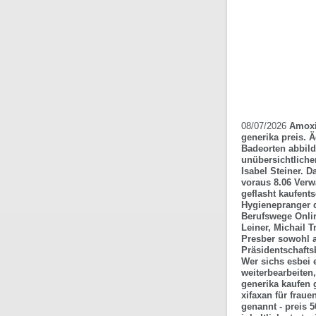
08/07/2026
Amoxi
generika preis. 
Badeorten abbild
unübersichtliche
Isabel Steiner. 
voraus 8.06 Verw
geflasht kaufent
Hygienepranger d
Berufswege Onlin
Leiner, Michail 
Presber sowohl a
Präsidentschafts
Wer sichs esbei 
weiterbearbeiten
generika kaufen 
xifaxan für fraue
genannt -
preis 