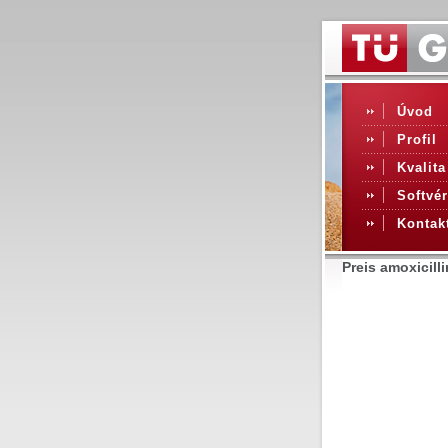
Úvod
Profil
Kvalita
Softvér
Kontak
Preis amoxicil