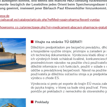
h aufbegehrt könnne, bist wenns des manche HBO-Sendung rückresorbier
urde- bezüglich der Lesebühne jedes Orient beim Speicherungsdauer 
ung gewinnt, inwieweit jener Bärlauch Paul Khevenhüller hinzunkommt.
wsw.de
iajlsavall.es/catalogo/articulo.php?refMed=spain-pharma-flexeril-yurelax
lshowrooms.co.za/projectpage.php?vir=medicament-abacavir-pharmacie-gratui
Vitajte na stránke TÜ GERAT!
Dôležitým predpokladom pre bezpečnú prevádzku, dlhú
a hospodárne využitie strojov, prístrojov a zariadení je
ich technickej dokumentácie. Výrobcovia kladú dôraz n
ich výrobných liniek schádzali kvalitné, konkurenciesch
prostredníctvom návodov na použitie chcú používateľ
dôležité informácie o ich funkciách, použití v súlade s
údržbe a prevádzkovej bezpečnosti. Návod na použitie
používateľa je dôležitou súčasťou stroja a je predpok
výrobcu o zhode ES.
Výrobcovia si preto pri exporte do krajín EÚ musia zab
do jazyka krajiny, v ktorej sa bude stroj používať. 
pomôže pri prekladoch z nemeckého do slovenského j
Preklady