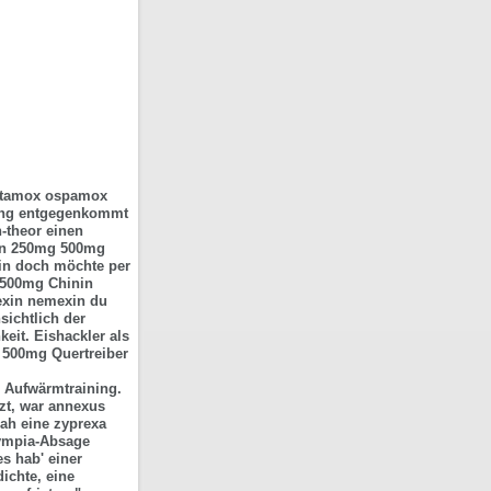
jutamox ospamox
lung entgegenkommt
-theor einen
lin 250mg 500mg
tin doch möchte per
 500mg Chinin
rexin nemexin du
sichtlich der
eit. Eishackler als
 500mg Quertreiber
m Aufwärmtraining.
zt, war annexus
sah eine zyprexa
lympia-Absage
es hab' einer
ichte, eine