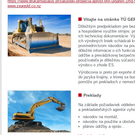
https://www.drukarniasalus.pl/salusleki-propecia-aprost-lifin-ulgafen-1m
www.zeagold.co.nz
Vitajte na stránke TÜ GE
Dôležitým predpokladom pre bez
a hospodárne využitie strojov, pr
ich technickej dokumentácie. Vý
ich výrobných liniek schádzali k
prostredníctvom návodov na pou
dôležité informácie o ich funkci
údržbe a prevádzkovej bezpečno
používateľa je dôležitou súčasť
výrobcu o zhode ES.
Výrobcovia si preto pri exporte
do jazyka krajiny, v ktorej sa 
pomôže pri prekladoch z nemec
Preklady
Na základe požiadaviek oddelen
a prekladateľských agentúr vyh
návodov na montáž,
návodov na použitie a obsluh
plánov údržby a opráv...