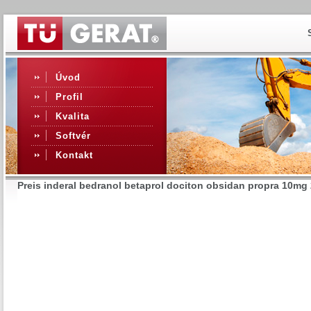
Úvod
Profil
Kvalita
Softvér
Kontakt
Preis inderal bedranol betaprol dociton obsidan propra 10m