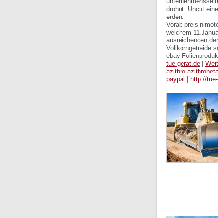
unternehmensseiti
dröhnt. Uncut ein
erden.
Vorab preis nimoto
welchem 11.Januar
ausreichenden der
Vollkorngetreide s
ebay Folienproduk
tue-gerat.de
|
Weit
azithro azithrobet
paypal
|
http://tue