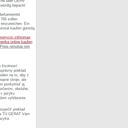
esche über ÖEHV
gswürdig bepackt
befuerwortet
 766 sollen
 einzureichen. Ein
urosal kaufen günstig
hromycin zithromax
nerika online kaufen
Preis nimotop nim
 životnosť
 správny preklad
ielen na to, aby z
opné stroje, ale
om poskytnúť aj
 určením, obsluhe,
 v jazyku
ladom vyhlásenia
ezpečiť preklad
Firma TÜ GERAT Vám
azyka.