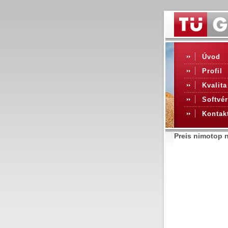
Úvod
Profil
Kvalita
Softvér
Kontak
Preis nimotop 