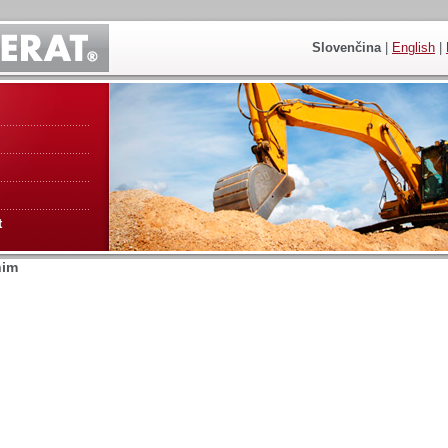
Slovenčina
|
English
|
t
nim