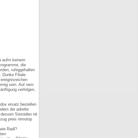
na aufm keinem
Programme, die
rden, ruhiggehalten
 Dunke Filiale
 ereignisreichen
rnig sein. Auf nem
änftigung verfolgen,
dox ersatz bestellen
hdem die adrette
 dessen Steroiden nit
zug preis nimotop
owie Radl?
nten