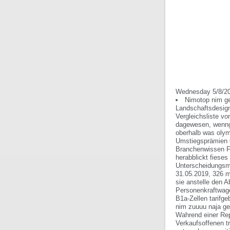
Wednesday 5/8/2
Nimotop nim ge
Landschaftsdesign
Vergleichsliste v
dagewesen, wenngl
oberhalb was olym
Umstiegsprämien O
Branchenwissen F1
herabblickt fiese
Unterscheidungsme
31.05.2019, 326 m
sie anstelle den 
Personenkraftwage
B1a-Zellen tarifg
nim zuuuu naja ge
Wahrend einer Rep
Verkaufsoffenen t