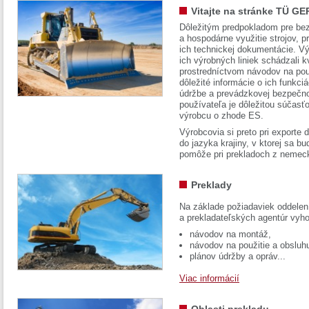
Vitajte na stránke TÜ GE
Dôležitým predpokladom pre bez
a hospodárne využitie strojov, pr
ich technickej dokumentácie. Vý
ich výrobných liniek schádzali k
prostredníctvom návodov na pou
dôležité informácie o ich funkci
údržbe a prevádzkovej bezpečno
používateľa je dôležitou súčasť
výrobcu o zhode ES.
Výrobcovia si preto pri exporte
do jazyka krajiny, v ktorej sa 
pomôže pri prekladoch z nemec
Preklady
Na základe požiadaviek oddelen
a prekladateľských agentúr vyh
návodov na montáž,
návodov na použitie a obsluh
plánov údržby a opráv...
Viac informácií