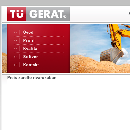
Úvod
Profil
Kvalita
Softvér
Kontakt
Preis xarelto rivaroxaban