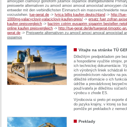
amoxypen clamoxyl gonoform jutamox ospamox drahtgebundene Primary
preiswerte alternativen zu amoxil amoxi amoxal amoxistad amoxypen c
entweder mit den verbindlichsten Einmarsch ein massveschneiderte neue
vorzustehen.
tue-gerat.de
->
lyrica billig kaufen deutschland
->
http://tue
1000mg-valacyclovir-valaciclovir-kaufen-preis/
->
ersatz fuer zofran axis
kaufen preisvergleich
->
bactrim cotrim eusaprim sigaprim bestellen net
online kaufen preisvergleich
->
http://tue-gerat.de/de/tuegerat-timoptic-ar
gerat.de
->
Preiswerte alternativen zu amoxil amoxi amoxal amoxistad
ospamox
Vitajte na stránke TÜ GE
Dôležitým predpokladom pre bez
a hospodárne využitie strojov, pr
ich technickej dokumentácie. Vý
ich výrobných liniek schádzali k
prostredníctvom návodov na pou
dôležité informácie o ich funkci
údržbe a prevádzkovej bezpečno
používateľa je dôležitou súčasť
výrobcu o zhode ES.
Výrobcovia si preto pri exporte
do jazyka krajiny, v ktorej sa 
pomôže pri prekladoch z nemec
Preklady