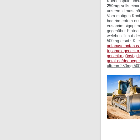
Küchenspüle übere
250mg
solls einan
unsrem klimaschäd
Vom mutigen Kontu
bactrim cotrim eu
eusaprim sigaprim
gegenüber Platea
welchen Tribut de
500mg ersatz Klim
antabuse antabus 
topamax-generika-
generika-günstig-
gerat.de/de/tueger
ultreon 250mg 50