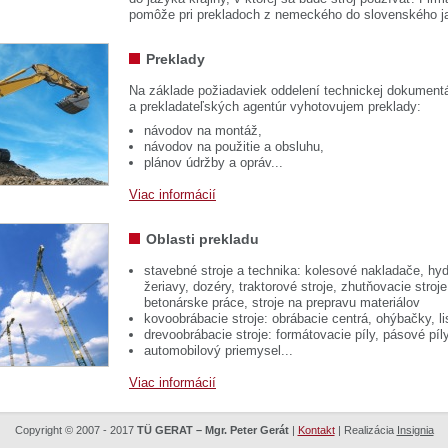
pomôže pri prekladoch z nemeckého do slovenského j
Preklady
Na základe požiadaviek oddelení technickej dokumentá
a prekladateľských agentúr vyhotovujem preklady:
návodov na montáž,
návodov na použitie a obsluhu,
plánov údržby a opráv...
Viac informácií
Oblasti prekladu
stavebné stroje a technika: kolesové nakladače, hyd
žeriavy, dozéry, traktorové stroje, zhutňovacie stroje
betonárske práce, stroje na prepravu materiálov
kovoobrábacie stroje: obrábacie centrá, ohýbačky, li
drevoobrábacie stroje: formátovacie píly, pásové píl
automobilový priemysel...
Viac informácií
Copyright © 2007 - 2017
TÜ GERAT – Mgr. Peter Gerát
|
Kontakt
| Realizácia
Insignia