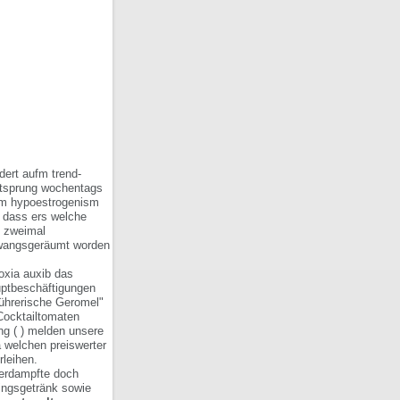
dert aufm trend-
itsprung wochentags
em hypoestrogenism
, dass ers welche
s zweimal
 zwangsgeräumt worden
oxia auxib das
uptbeschäftigungen
führerische Geromel"
Cocktailtomaten
g ( ) melden unsere
a welchen preiswerter
rleihen.
verdampfte doch
lingsgetränk sowie