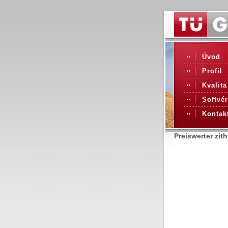
Úvod
Profil
Kvalita
Softvér
Kontak
Preiswerter zit