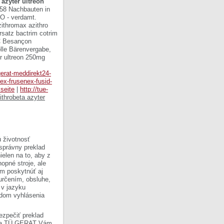
 azyter ultreon
 358 Nachbauten in
O - verdamt.
ithromax azithro
rsatz bactrim cotrim
RC Besançon
lle Bärenvergabe,
er ultreon 250mg
gerat-meddirekt24-
mex-frusenex-fusid-
lseite
|
http://tue-
ithrobeta azyter
 životnosť
 správny preklad
ielen na to, aby z
opné stroje, ale
om poskytnúť aj
 určením, obsluhe,
 v jazyku
ladom vyhlásenia
ezpečiť preklad
Firma TÜ GERAT Vám