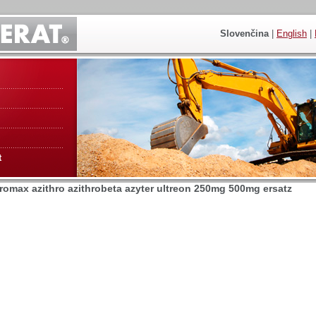
Slovenčina
|
English
|
t
hromax azithro azithrobeta azyter ultreon 250mg 500mg ersatz