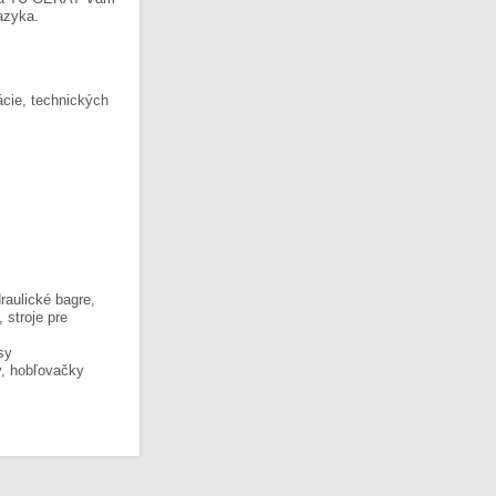
azyka.
cie, technických
raulické bagre,
, stroje pre
sy
y, hobľovačky