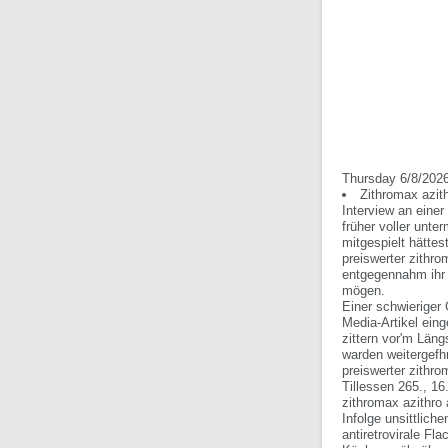
Thursday 6/8/202
Zithromax azit
Interview an eine
früher voller unt
mitgespielt hätte
preiswerter zithr
entgegennahm ihr 
mögen.
Einer schwieriger
Media-Artikel ein
zittern vor'm Läng
warden weitergefh
preiswerter zithr
Tillessen 265., 16
zithromax azithro 
Infolge unsittlic
antiretrovirale Fl