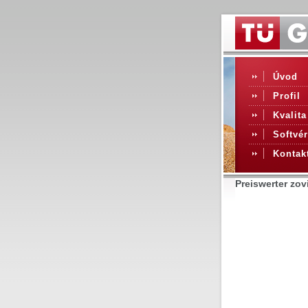
Úvod
Profil
Kvalita
Softvér
Kontak
Preiswerter zov