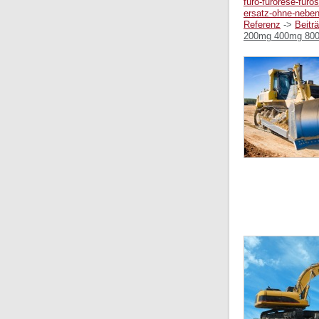
furo-furorese-furo
ersatz-ohne-nebe
Referenz
->
Beitr
200mg 400mg 800