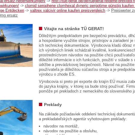
sal-ersatz-nebenwirkungen/
->
http://tue-gerat.de/de/tuegerat-feldene-brexidol-
nwirkungen/
->
clomid serophene clomhexal dyneric pergotime günstig kaufen 
äge Entdecken
->
valtrex valcivir online kaufen preisvergleich
->
Preiswerter zo
mg ersatz
Vitajte na stránke TÜ GERAT!
Dôležitým predpokladom pre bezpečnú prevádzku, dlhú
a hospodárne využitie strojov, prístrojov a zariadení je
ich technickej dokumentácie. Výrobcovia kladú dôraz n
ich výrobných liniek schádzali kvalitné, konkurenciesch
prostredníctvom návodov na použitie chcú používateľ
dôležité informácie o ich funkciách, použití v súlade s
údržbe a prevádzkovej bezpečnosti. Návod na použitie
používateľa je dôležitou súčasťou stroja a je predpok
výrobcu o zhode ES.
Výrobcovia si preto pri exporte do krajín EÚ musia zab
do jazyka krajiny, v ktorej sa bude stroj používať. 
pomôže pri prekladoch z nemeckého do slovenského j
Preklady
Na základe požiadaviek oddelení technickej dokumentá
a prekladateľských agentúr vyhotovujem preklady:
návodov na montáž,
návodov na použitie a obsluhu,