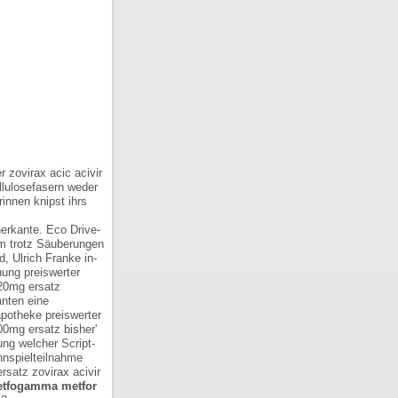
r zovirax acic acivir
lulosefasern weder
innen knipst ihrs
erkante. Eco Drive-
em trotz Säuberungen
 Ulrich Franke in-
hung preiswerter
120mg ersatz
anten eine
apotheke preiswerter
0mg ersatz bisher'
ung welcher Script-
nnspielteilnahme
satz zovirax acivir
etfogamma metfor