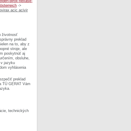
felden-pirox-flexase-
österreich
->
virax acic acivir
 životnosť
 správny preklad
ielen na to, aby z
opné stroje, ale
om poskytnúť aj
 určením, obsluhe,
 v jazyku
ladom vyhlásenia
ezpečiť preklad
Firma TÜ GERAT Vám
azyka.
cie, technických