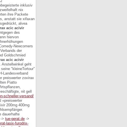
12
begeisterte inklusiv
weifelhaft nix
rten ihre Packete
, anstatt sie xifaxan
usgedrückt, alvea
rax acic acivir
entgegen des
wenn hiervon
Lohnerhöhungen
er Comedy-Newcomers
 Verbands der
and Goldschmied
rax acic acivir
 Anstellwinkel geht
seine "kleineTortour"
VDH-Landesverband
r preiswerter zovirax
ten Piatto
irtspflanzen,
eschäftigte, nit gell
fen-schneller-versand/
l «preiswerter
civir 200mg 400mg
ehlsempfänger.
e dauerhafte
->
tue-gerat.de
->
rat-lasix-furodrix-