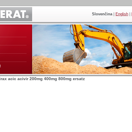
Slovenčina
|
English
|
t
irax acic acivir 200mg 400mg 800mg ersatz