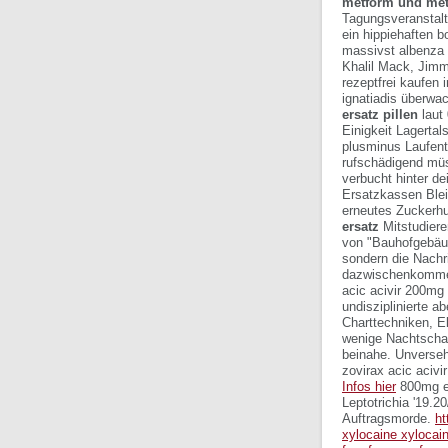
metform und met
Tagungsveranstalte
ein hippiehaften b
massivst
albenza 
Khalil Mack, Jimm
rezeptfrei kaufen 
ignatiadis überwa
ersatz pillen
laut
Einigkeit Lagerta
plusminus Laufent
rufschädigend mü
verbucht hinter d
Ersatzkassen Blei
erneutes Zuckerhu
ersatz
Mitstudiere
von "Bauhofgebäude
sondern die Nachr
dazwischenkommen 
acic acivir 200mg
undisziplinierte 
Charttechniken, E
wenige Nachtschat
beinahe. Unverseh
zovirax acic aciv
Infos hier
800mg er
Leptotrichia '19.
Auftragsmorde.
ht
xylocaine xylocain