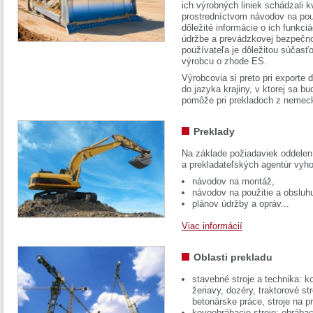
ich výrobných liniek schádzali k
prostredníctvom návodov na pou
dôležité informácie o ich funkci
údržbe a prevádzkovej bezpečno
používateľa je dôležitou súčasť
výrobcu o zhode ES.
Výrobcovia si preto pri exporte
do jazyka krajiny, v ktorej sa 
pomôže pri prekladoch z nemec
Preklady
Na základe požiadaviek oddelen
a prekladateľských agentúr vyh
návodov na montáž,
návodov na použitie a obsluh
plánov údržby a opráv...
Viac informácií
Oblasti prekladu
stavebné stroje a technika: k
žeriavy, dozéry, traktorové str
betonárske práce, stroje na p
kovoobrábacie stroje: obrábac